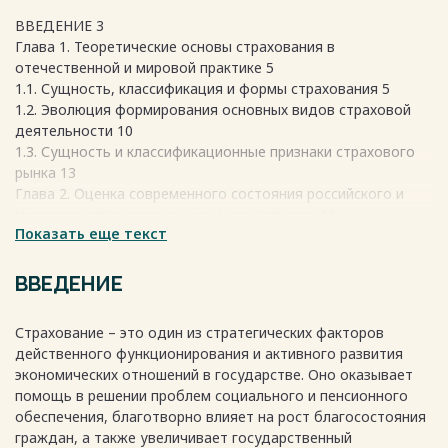
ВВЕДЕНИЕ 3
Глава 1. Теоретические основы страхования в
отечественной и мировой практике 5
1.1. Сущность, классификация и формы страхования 5
1.2. Эволюция формирования основных видов страховой
деятельности 10
1.3. Сущность и классификационные признаки страхового
рынка 13
Глава 2. Оценка современного состояния российского и
мирового страхового рынка и его развитие 16
Показать еще текст
2.1. Оценка страхового рынка Российской Федерации 16
2.2. Особенности развития мирового страхового рынка 21
2.3. Перспективы развития страхового рынка России 23
ВВЕДЕНИЕ
ЗАКЛЮЧЕНИЕ 27
СПИСОК ИСПОЛЬЗОВАННЫХ ИСТОЧНИКОВ 29
Страхование – это один из стратегических факторов
Приложение А. Ключевые показатели развития страхового
действенного функционирования и активного развития
рынка за 2010-2019
экономических отношений в государстве. Оно оказывает
годы………………………………………………………………………………….32
помощь в решении проблем социального и пенсионного
обеспечения, благотворно влияет на рост благосостояния
граждан, а также увеличивает государственный