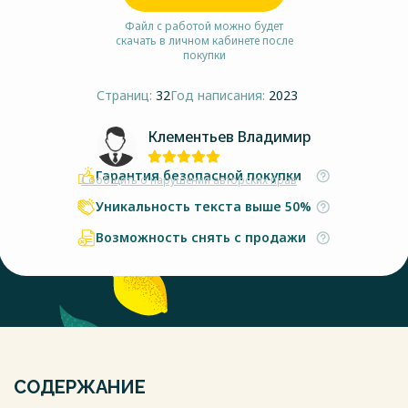
Файл с работой можно будет
скачать в личном кабинете после
покупки
Страниц:
32
Год написания:
2023
Клементьев Владимир
Гарантия безопасной покупки
Сообщить о нарушении авторских прав
Уникальность текста выше 50%
Возможность снять с продажи
СОДЕРЖАНИЕ