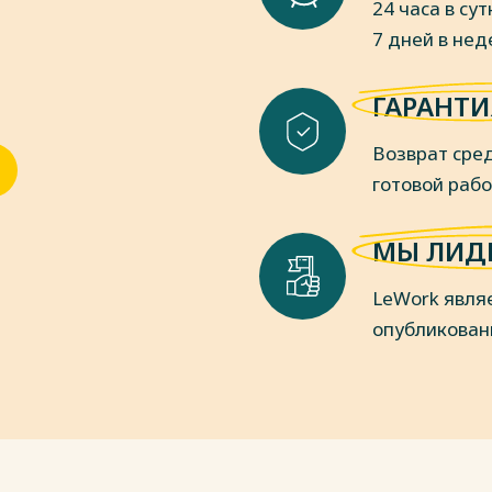
24 часа в сут
го экономического союза"
7 дней в не
 от 20.05.2010 №258 «О порядке
ри проведении таможенного
ГАРАНТИ
еской комиссии от 14.09.2021 N 80
Возврат сред
диной Товарной номенклатуры
азийского экономического союза и
готовой раб
о экономического союза, а также об
илу некоторых решений Совета
МЫ ЛИД
изм. и доп., вступ. в силу с
LeWork явля
менклатуре внешнеэкономической
опубликован
ого союза (с изменениями на 26
3 (с изм. от 18.12.2012) "Об
-криминалистического таможенного
тва" [электронный ресурс] //
www.consultant.ru/cons/cgi/online.cgi