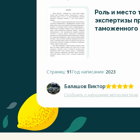
Роль и место
экспертизы п
таможенного 
Страниц:
91
Год написания:
2023
Балашов Виктор
Сообщить о нарушении авторских прав