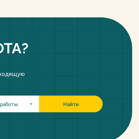
ОТА?
дходящую
 работы
Найти