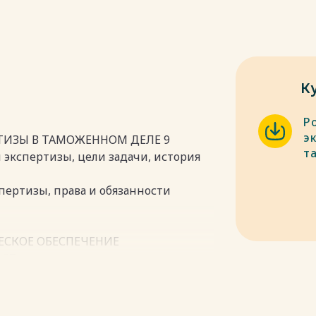
К
Р
э
РТИЗЫ В ТАМОЖЕННОМ ДЕЛЕ 9
т
 экспертизы, цели задачи, история
пертизы, права и обязанности
ЕСКОЕ ОБЕСПЕЧЕНИЕ
 37
ческой деятельности таможенных
7
ов с Центральным экспертно-