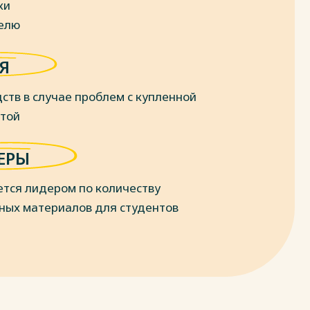
ки
делю
Я
ств в случае проблем с купленной
отой
ЕРЫ
ется лидером по количеству
ных материалов для студентов