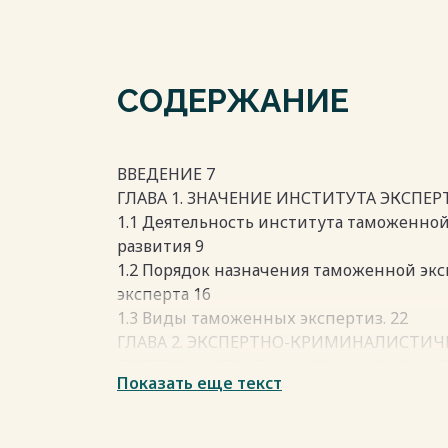
СОДЕРЖАНИЕ
ВВЕДЕНИЕ 7
ГЛАВА 1. ЗНАЧЕНИЕ ИНСТИТУТА ЭКСПЕ
1.1 Деятельность института таможенной
развития 9
1.2 Порядок назначения таможенной экс
эксперта 16
1.3 Виды таможенных экспертиз. 22
ГЛАВА 2. ЭКСПЕРТНО-КРИМИНАЛИСТИЧ
ДЕЯТЕЛЬНОСТИ ТАМОЖЕННЫХ ОРГАНОВ
Показать еще текст
2.1. Развитие экспертно-криминалисти
органов, проблемы и пути их решения 3
2.2. Взаимодействие таможенных орган