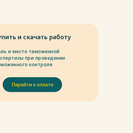
упить и скачать работу
оль и место таможенной
кспертизы при проведении
аможенного контроля
Перейти к оплате