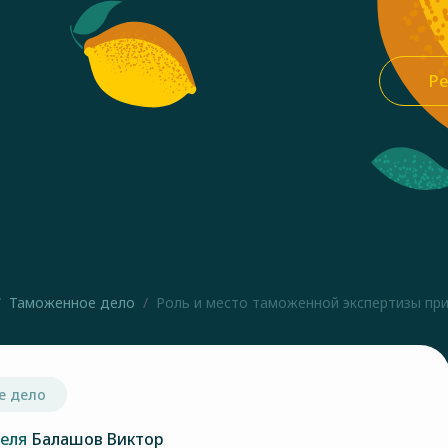
Ре
Таможенное дело
Роль и место таможенной экспертизы при 
е дело
теля
Балашов Виктор