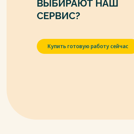
ВЫБИРАЮТ НАШ
Единого таможенного тарифа Евразийско
7. Решение Комиссии Таможенного союза
СЕРВИС?
проведения таможенной экспертизы п
контроля».
8. Решение Совета Евразийской экономич
(ред. от 07.03.2023) "Об утверждении е
Купить готовую работу сейчас
внешнеэкономической деятельности Евр
Единого таможенного тарифа Евразийског
изменении и признании утратившими с
Евразийской экономической комиссии" (с 
09.04.2023)
9. О Пояснениях к единой Товарной но
деятельности Евразийского экономическ
февраля 2020 года)
10. Приказ Росстандарта от 31.08.2012 N 71
аккредитации Центрального экспертно
управления в области обеспечения единс
КонсультантПлюс [Офиц.сайт]. URL: http://