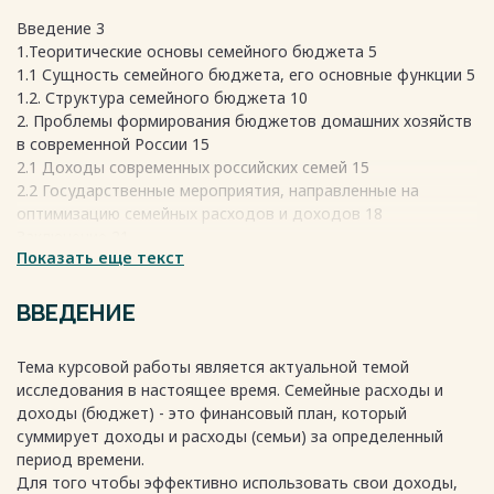
Введение 3
1.Теоритические основы семейного бюджета 5
1.1 Сущность семейного бюджета, его основные функции 5
1.2. Структура семейного бюджета 10
2. Проблемы формирования бюджетов домашних хозяйств
в современной России 15
2.1 Доходы современных российских семей 15
2.2 Государственные мероприятия, направленные на
оптимизацию семейных расходов и доходов 18
Заключение 21
Показать еще текст
Список использованной литературы 22
Приложение 1 24
Приложение 2 26
ВВЕДЕНИЕ
Весь текст будет доступен
после покупки
Тема курсовой работы является актуальной темой
исследования в настоящее время. Семейные расходы и
доходы (бюджет) - это финансовый план, который
суммирует доходы и расходы (семьи) за определенный
период времени.
Для того чтобы эффективно использовать свои доходы,