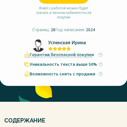
Файл с работой можно будет
скачать в личном кабинете после
покупки
Страниц:
28
Год написания:
2024
Успенская Ирина
Гарантия безопасной покупки
Сообщить о нарушении авторских прав
Уникальность текста выше 50%
Возможность снять с продажи
СОДЕРЖАНИЕ