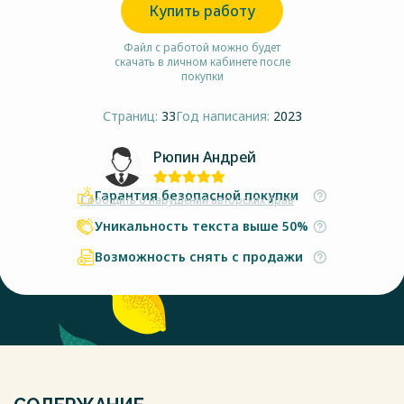
Купить работу
Файл с работой можно будет
скачать в личном кабинете после
покупки
Страниц:
33
Год написания:
2023
Рюпин Андрей
Гарантия безопасной покупки
Сообщить о нарушении авторских прав
Уникальность текста выше 50%
Возможность снять с продажи