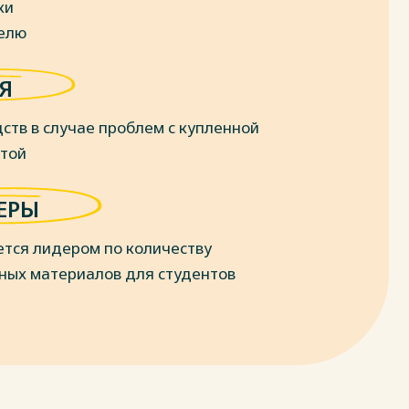
ки
делю
Я
ств в случае проблем с купленной
отой
ЕРЫ
ется лидером по количеству
ных материалов для студентов