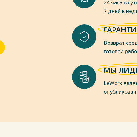
24 часа в сут
7 дней в не
ГАРАНТИ
Возврат сред
готовой раб
МЫ ЛИД
LeWork явля
опубликован