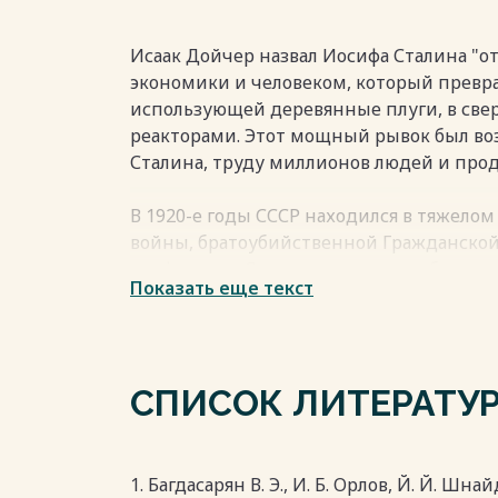
современном этапе. Решения последних
улучшение работы отрасли.
Весь текст будет доступен
после поку
Исаак Дойчер назвал Иосифа Сталина "о
экономики и человеком, который превра
использующей деревянные плуги, в св
реакторами. Этот мощный рывок был во
Сталина, труду миллионов людей и про
В 1920-е годы СССР находился в тяжело
войны, братоубийственной Гражданско
конфликтов. Страна страдала от обесце
Показать еще текст
деятельности агентов и бандитизма. Бо
деревень в города объединился в ряде п
городов, безработица, преступность и н
того, Советский Союз не имел промышле
СПИСОК ЛИТЕРАТУ
другими государствами во внешней торг
Несмотря на все проблемы, Сталин смог
под свой контроль. Он запустил пятиле
1. Багдасарян В. Э., И. Б. Орлов, Й. Й. Шна