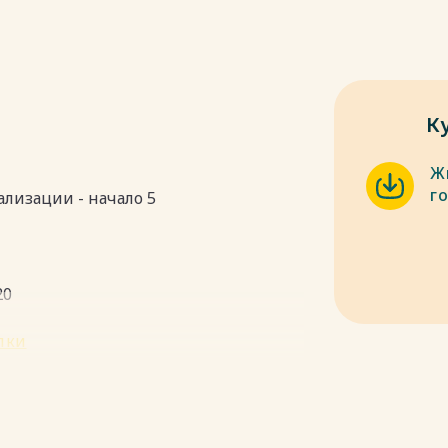
К
Ж
г
ализации - начало 5
20
пки