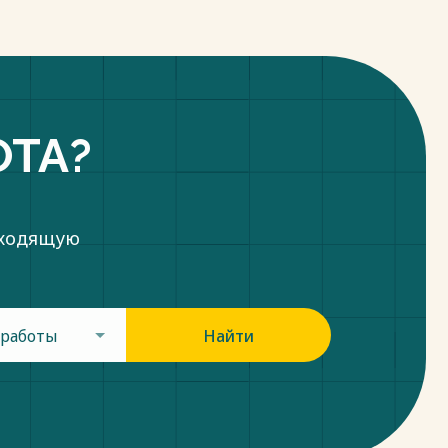
ОТА?
дходящую
 работы
Найти