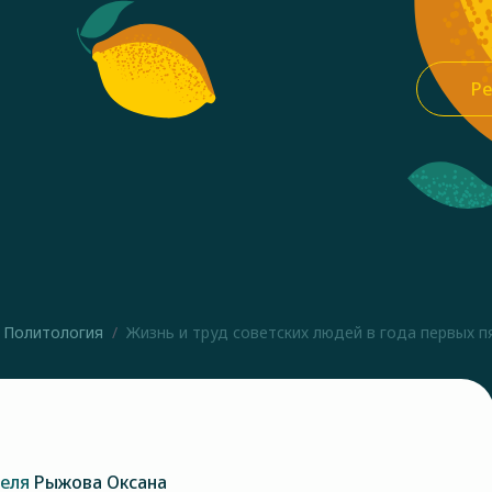
Ре
Политология
Жизнь и труд советских людей в года первых пя
теля
Рыжова Оксана