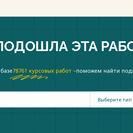
ПОДОШЛА ЭТА РАБ
 базе
78761 курсовых работ –
поможем найти по
Выберите тип