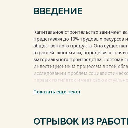
ВВЕДЕНИЕ
Капитальное строительство занимает ва
представляя до 10% трудовых ресурсов и
общественного продукта. Оно существен
отраслей экономики, определяя в значи
материального производства. Поэтому 
инвестиционным процессам в этой обла
исследовании проблем социалистическог
первых пятилеток имеет свою актуально
странами, переходящими от капитализм
Показать еще текст
задачи, которые описываются в работе. 
планирования, финансирования, кредит
технической базы, привлечения кадров. 
диссертации не являлось разработка ко
ОТРЫВОК ИЗ РАБО
же способствует повышению эффективно