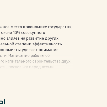
жное место в экономике государства,
 около 13% совокупного
но влияет на развитие других
тельной степени эффективность
экономисты уделяют внимание
сти. Написание работы об
о капитального строительства двух
сть, поскольку перед всеми
а к социализму, стоят сходные
Это задачи управления,
ования, создания материально-
Несмотря на то, что целью
нкретных рекомендаций, работа все
ТЫ
сти капитального строительства на