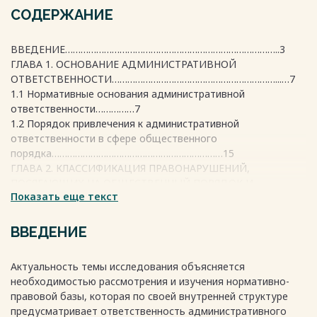
СОДЕРЖАНИЕ
ВВЕДЕНИЕ………………………………………………………………………..3
ГЛАВА 1. ОСНОВАНИЕ АДМИНИСТРАТИВНОЙ
ОТВЕТСТВЕННОСТИ………………………………………………………...…7
1.1 Нормативные основания административной
ответственности……………7
1.2 Порядок привлечения к административной
ответственности в сфере общественного
порядка…………………………………………………………15
ГЛАВА 2. КЛАССИФИКАЦИЯ ПРАВОНАРУШЕНИЙ,
ПОСЯГАЮЩИХ НА ОБЩЕСТВЕННЫЙ ПОРЯДОК И
Показать еще текст
ОБЩЕСТВЕННУЮ
БЕЗОПАСНОСТЬ………………………………………………………………..23
2.1 Понятие общественного порядка и
ВВЕДЕНИЕ
безопасность………………………....23
2.2 Характеристика наиболее распространенных
Актуальность темы исследования объясняется
правонарушений, посягающих на общественный порядок и
необходимостью рассмотрения и изучения нормативно-
общественную безопасность.........28
правовой базы, которая по своей внутренней структуре
ЗАКЛЮЧЕНИЕ………………………………………………………………….33
предусматривает ответственность административного
СПИСОК ИСПОЛЬЗОВАННОЙ ЛИТЕРАТУРЫ……………………….