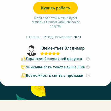
Купить работу
Файл с работой можно будет
скачать в личном кабинете после
покупки
Страниц:
35
Год написания:
2023
Клементьев Владимир
Гарантия безопасной покупки
Сообщить о нарушении авторских прав
Уникальность текста выше 50%
Возможность снять с продажи