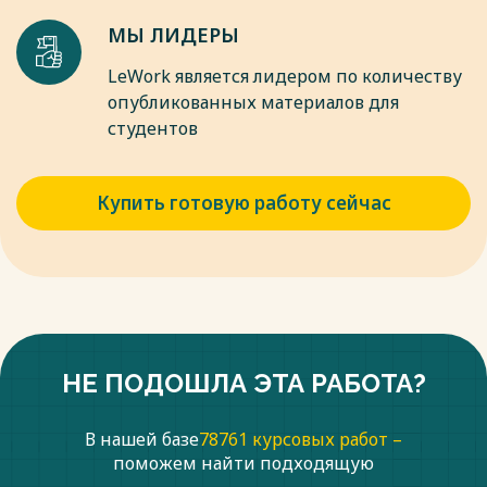
основание административной ответственности:
МЫ ЛИДЕРЫ
монография / О.Г. Горскина, С.Л. Банщикова. - Омск:
Издательство Омского экономического института, 2019. -
LeWork является лидером по количеству
С. 57.
опубликованных материалов для
13. Ильин А.А. К вопросу о понятии состава
студентов
правонарушения / А.А. Ильин // Вектор науки
Тольяттинского государственного университета. - 2020. - №
4. - С. 42-44.
Купить готовую работу сейчас
Весь текст будет доступен
после покупки
НЕ ПОДОШЛА ЭТА РАБОТА?
В нашей базе
78761 курсовых работ –
поможем найти подходящую