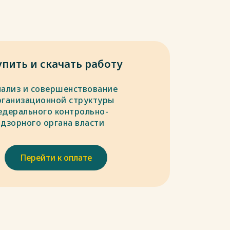
упить и скачать работу
нализ и совершенствование
рганизационной структуры
едерального контрольно-
адзорного органа власти
Перейти к оплате