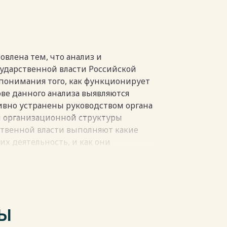
очников) и интернет ресурсов 30
пки
овлена тем, что анализ и
сударственной власти Российской
понимания того, как функционирует
ове данного анализа выявляются
ивно устранены руководством органа
ей организационной структуры
рственной власти выполняют какие
их деятельность, и как они
рганов государственной власти
лучше понимать, как принимаются
ом власть распределена между
и муниципальной власти, и как
ТЫ
ичают с общественностью.