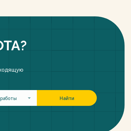
ОТА?
дходящую
 работы
Найти