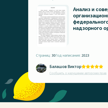
Анализ и сов
организацион
федерального
надзорного о
Страниц:
30
Год написания:
2023
Балашов Виктор
Сообщить о нарушении авторских прав