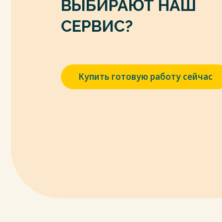
ВЫБИРАЮТ НАШ
Ф.Ю. Алчинова // Учет. Анализ. Аудит. – 202
https://cyberleninka.ru (дата обращения: 03
СЕРВИС?
6. Виханский О.С. Менеджмент: человек, 
учебник / О.С. Виханский, А.И. Наумов. – М
7. Игнатьева А.В. Менеджмент: учебник /
2022. – 301 с.
Купить готовую работу сейчас
Весь текст будет доступен
после поку