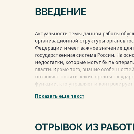
Список литературы (использованных ист
ВВЕДЕНИЕ
Весь текст будет доступен
после поку
Актуальность темы данной работы обусл
организационной структуры органов го
Федерации имеет важное значение для 
государственная система России. На осн
недостатки, которые могут быть операт
власти. Кроме того, знание особенност
позволяет понять, какие органы госуда
функции, кто управляет и контролирует 
взаимодействуют друг с другом.
Показать еще текст
Изучение организационной структуры о
Российской Федерации помогает также 
государственные решения, каким образ
различными уровнями государственной 
ОТРЫВОК ИЗ РАБО
органы государственной власти сотрудн