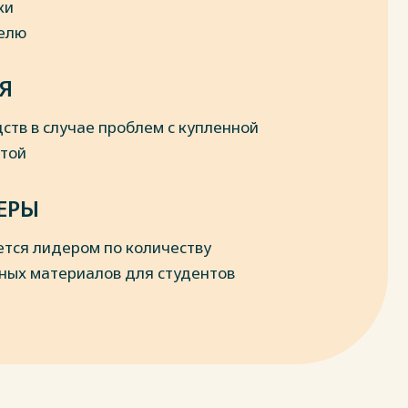
ки
делю
Я
ств в случае проблем с купленной
отой
ЕРЫ
ется лидером по количеству
ных материалов для студентов