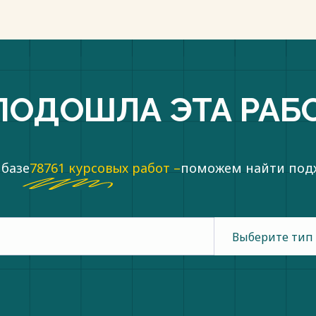
ПОДОШЛА ЭТА РАБ
 базе
78761 курсовых работ –
поможем найти по
Выберите тип