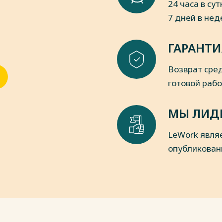
24 часа в сут
1. – №4. – С. 90-101. – URL:
7 дней в не
.06.2023).
стратегия, организация, процесс:
ГАРАНТИ
осква: Гардарика. 2021. – 416 с.
 А.В. Игнатьева. – Москва: ЮНИТИ,
Возврат сред
готовой раб
пки
МЫ ЛИД
LeWork явля
опубликован