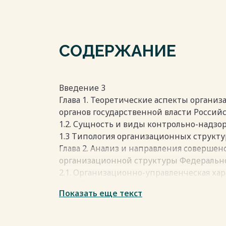
СОДЕРЖАНИЕ
Введение 3
Глава 1. Теоретические аспекты органи
органов государственной власти Россий
1.2. Сущность и виды контрольно-надзор
1.3 Типология организационных структу
Глава 2. Анализ и направления соверше
организационной структуры Федерально
2.1. Организационно-управленческая ха
службы 16
Показать еще текст
2.2. Анализ организационной структуры
2.3. Мероприятия по совершенствовани
Федеральной налоговой службы 23