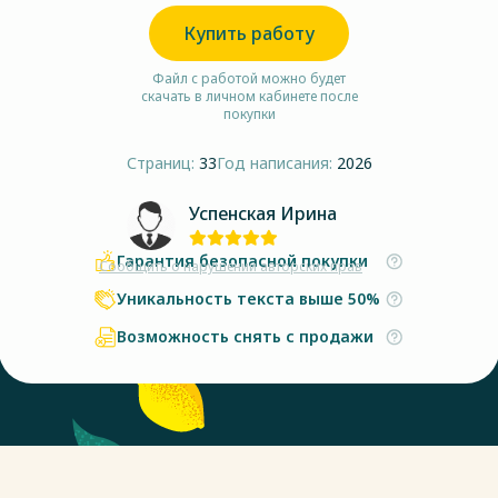
Купить работу
Файл с работой можно будет
скачать в личном кабинете после
покупки
Страниц:
33
Год написания:
2026
Успенская Ирина
Гарантия безопасной покупки
Сообщить о нарушении авторских прав
Уникальность текста выше 50%
Возможность снять с продажи