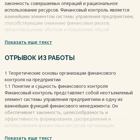
законность совершаемых операций и рациональное
ПРИЛОЖЕНИЕ 35
использование ресурсов. Финансовый контроль является
важнейшим элементом системы управления предприятием,
Весь текст будет доступен
после покупки
способствующим снижению финансовых рисков,
предотвращению убытков и повышению общей
финансовой устойчивости организации.
Показать еще текст
Особую актуальность данная тема приобретает для
предприятий малого и среднего бизнеса,
функционирующих в условиях высокой конкуренции и
ОТРЫВОК ИЗ РАБОТЫ
ограниченных финансовых ресурсов. Для таких
предприятий грамотно выстроенная система внутреннего
1 Теоретические основы организации финансового
финансового контроля становится инструментом не
контроля на предприятии
только сохранения устойчивости, но и повышения
1.1 Понятие и сущность финансового контроля
эффективности использования капитала, что особенно
Финансовый контроль представляет собой неотъемлемый
важно в условиях нестабильной экономической среды.
элемент системы управления предприятием и одну из
важнейших функций финансового менеджмента. Он
Весь текст будет доступен
после покупки
обеспечивает законность, целесообразность и
эффективность формирования, распределения и
использования финансовых ресурсов организации.
В экономической литературе существует множество
Показать еще текст
подходов к определению категории «финансовый