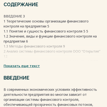
СОДЕРЖАНИЕ
ВВЕДЕНИЕ 3
1 Теоретические основы организации финансового
контроля на предприятии 5
1.1 Понятие и сущность финансового контроля 5 5
1.2 Значение, виды и функции финансового контроля на
предприятии 6
1.3 Методы финансового контроля 9
2 Анализ системы финансового контроля ООО “Открытие”
12
2.1 Организационно-экономическая характеристика ООО
Показать еще текст
“Открытие” 12
2.2 Особенности системы финансового контроля ООО
“Открытие” 16
ВВЕДЕНИЕ
2.3 Оценка эффективности системы финансового контроля
ООО “Открытие” 21
В современных экономических условиях эффективность
2.4 Выводы и рекомендации по результатам исследования
деятельности предприятия во многом зависит от
26
организации системы финансового контроля,
ЗАКЛЮЧЕНИЕ 30
обеспечивающей прозрачность финансовых потоков,
СПИСОК ИСПОЛЬОВАННЫХ ИСТОЧНИКОВ 33