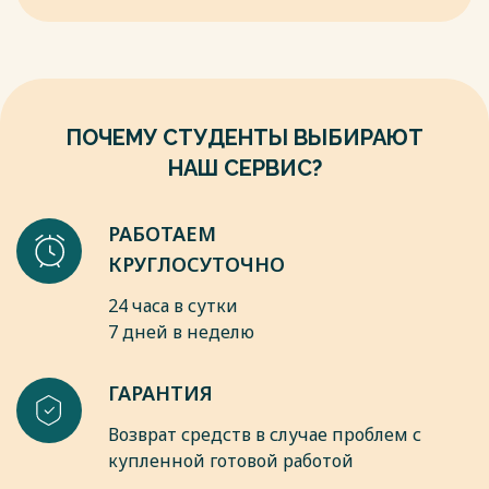
«Учетная политика организации».
финансовой дисциплины, рационального использования
7. Положение по бухгалтерскому учету ПБУ 4/99
ресурсов;
«Бухгалтерская отчетность организации».
аналитическую, обеспечивающую анализ финансовых
результатов и выявление внутренних резервов повышения
Весь текст будет доступен
после покупки
эффективности деятельности;
превентивную, направленную на предупреждение
ПОЧЕМУ СТУДЕНТЫ ВЫБИРАЮТ
финансовых нарушений и минимизацию возможных рисков;
НАШ СЕРВИС?
Весь текст будет доступен
после покупки
РАБОТАЕМ
КРУГЛОСУТОЧНО
24 часа в сутки
7 дней в неделю
ГАРАНТИЯ
Возврат средств в случае проблем с
купленной готовой работой