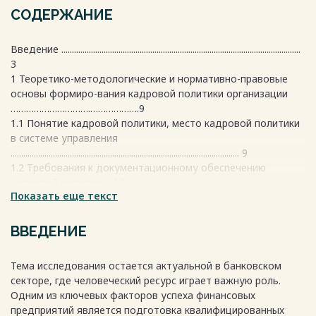
СОДЕРЖАНИЕ
Введение .................................................................................................................
3
1 Теоретико-методологические и нормативно-правовые
основы формиро-вания кадровой политики организации
………………………….……………….9
1.1 Понятие кадровой политики, место кадровой политики
в системе управления
............................................................................................................ 9
1.2 Требования к документационному обеспечению
кадровой политики . 18
Показать еще текст
2 Анализ кадровой политики и деятельности персонала
банка на при-мере «AKB Orient Finans
Bank»………………………………………………….........23
ВВЕДЕНИЕ
2.1 Общие сведения о банке и анализ финансовых
показателей «AKB Orient Finans
Тема исследования остается актуальной в банковском
Bank»........................................................................................................... 23
секторе, где человеческий ресурс играет важную роль.
2.2 Система кадровой политики в «AKB Orient Finans
Одним из ключевых факторов успеха финансовых
Bank».......................41
предприятий является подготовка квалифицированных
3 Проблемы и основные направления совершенствования