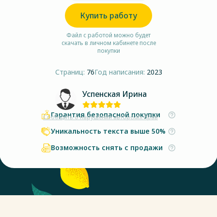
Купить работу
Файл с работой можно будет
скачать в личном кабинете после
покупки
Страниц:
76
Год написания:
2023
Успенская Ирина
Гарантия безопасной покупки
Сообщить о нарушении авторских прав
Уникальность текста выше 50%
Возможность снять с продажи