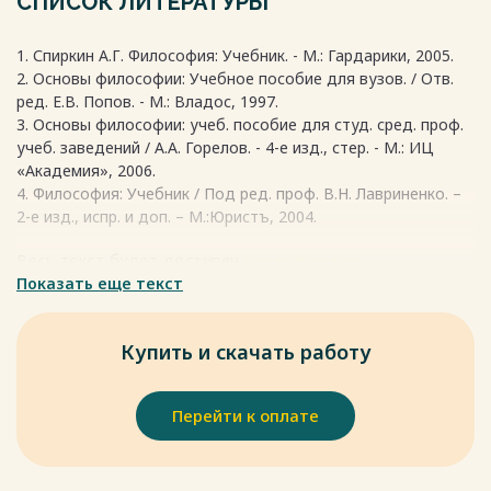
СПИСОК ЛИТЕРАТУРЫ
Весь текст будет доступен
после покупки
обладал древний человек. У каждой из этих позиций есть
свои аргументы «за». Я думаю, что процесс возникновения
1. Спиркин А.Г. Философия: Учебник. - М.: Гардарики, 2005.
философии был достаточно длительным. В процессе
2. Основы философии: Учебное пособие для вузов. / Отв.
своего формирования она вобрала в себя и элементы
ред. Е.В. Попов. - М.: Владос, 1997.
мифологических представлений (может быть, именно из-за
3. Основы философии: учеб. пособие для студ. сред. проф.
своего родства с образным мифологическим стилем
учеб. заведений / А.А. Горелов. - 4-е изд., стер. - М.: ИЦ
мышления философия отличается от науки), и зачатки
«Академия», 2006.
научных знаний (возможно поэтому философия не только
4. Философия: Учебник / Под ред. проф. В.Н. Лавриненко. –
отличается от науки, но и имеет с ней много общего), и
2-е изд., испр. и доп. – М.:Юристъ, 2004.
даже элементы религиозного мировоззрения (ведь многие
философские концепции признавали существование
Весь текст будет доступен
после покупки
вечного духовного первоначала, так похожего на Бога в
Показать еще текст
религии).
Весь текст будет доступен
после покупки
Купить и скачать работу
Перейти к оплате