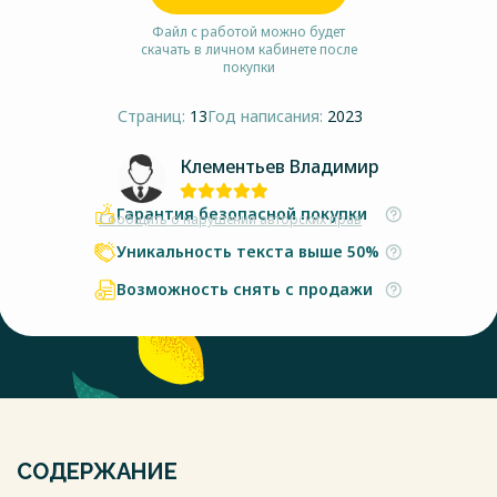
Файл с работой можно будет
скачать в личном кабинете после
покупки
Страниц:
13
Год написания:
2023
Клементьев Владимир
Гарантия безопасной покупки
Сообщить о нарушении авторских прав
Уникальность текста выше 50%
Возможность снять с продажи
СОДЕРЖАНИЕ