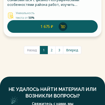
особенностями района работ, изучить
нормативную документацию по проведению
Уникальность
инженерно-геодезических изысканий. 2. Провести
текста от
50%
анализ методов сбора цифровой информации для
топографического плана.
1 675 ₽
Назад
1
2
3
Вперед
НЕ УДАЛОСЬ НАЙТИ МАТЕРИАЛ ИЛИ
ВОЗНИКЛИ ВОПРОСЫ?
Свяжитесь с нами, мы