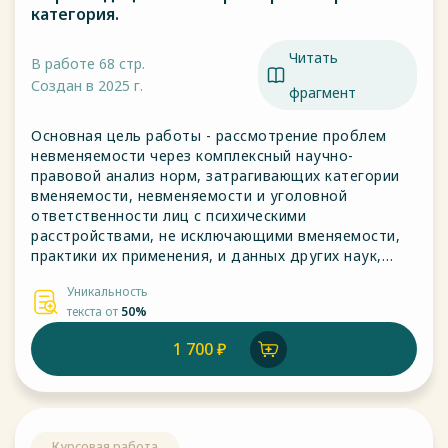
категория.
Читать
В работе 68 стр.
Создан в 2025 г.
фрагмент
Основная цель работы - рассмотрение проблем
невменяемости через комплексный научно-
правовой анализ норм, затрагивающих категории
вменяемости, невменяемости и уголовной
ответственности лиц с психическими
расстройствами, не исключающими вменяемости,
практики их применения, и данных других наук,
имеющих отношение к теме - психиатрии и
Уникальность
психологии, а также философии, разработка
текста от
50%
теории вменяемости, невменяемости и
ограниченной вменяемости на базе изучения и
1 700 ₽
анализа теории и практики.
Курсовая работа