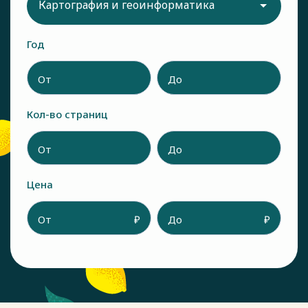
Картография и геоинформатика
Год
От
До
Кол-во страниц
От
До
Цена
От
₽
До
₽