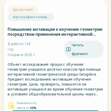
Диссертация
Картография и геоинф...
Повышение мотивации к изучению геометрии
посредством применения интерактивной
геометрической среды Geogebra
В работе 136
Читать
стр.
фрагмент
Создан в 2025 г.
Объект исследования: процесс обучения
геометрии учащихся десятых классов при помощи
интерактивной геометрической среды Geogebra.
Предмет исследования: мотивация обучения
геометрии. Цель: проверить, повысится ли
мотивация учащихся во время обучения геометрии
в условиях общеобразовательной школы через
использование в учебном процессе интерактивной
Уникальность
геометрической среды Geogebra и убедиться в
текста от
50%
этом на экспериментальном уровне.