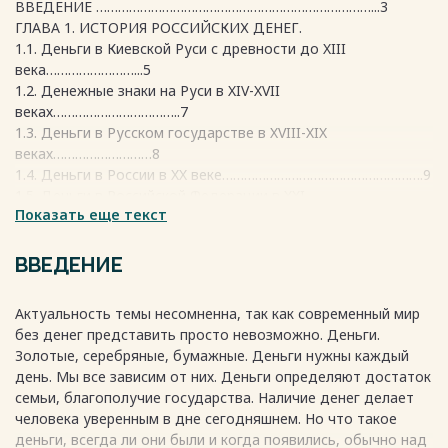
ВВЕДЕНИЕ …………………………………………………………………...3
ГЛАВА 1. ИСТОРИЯ РОССИЙСКИХ ДЕНЕГ.
1.1. Деньги в Киевской Руси с древности до XIII
века……………………...5
1.2. Денежные знаки на Руси в XIV-XVII
веках……………………………..7
1.3. Деньги в Русском государстве в XVIII-XIX
веках………………………8
1.4. Деньги в России в XX веке……………………………………………….9
1.5. Деньги в Российской Федерации в XXI
Показать еще текст
веке…………………………..11
ГЛАВА 2. ДЕНЬГИ В РОССИИ С ЭКОНОМИЧЕСКОЙ ТОЧКИ
ЗРЕНИЯ
ВВЕДЕНИЕ
2.1. Роль денег в
экономике………………………………………………….13
Актуальность темы несомненна, так как современный мир
2.2. Теории денег и их сущность……………………………………………
без денег представить просто невозможно. Деньги.
15
Золотые, серебряные, бумажные. Деньги нужны каждый
ЗАКЛЮЧЕНИЕ……………………………………………………………...18
день. Мы все зависим от них. Деньги определяют достаток
СПИСОК ИСПОЛЬЗОВАННЫХ
семьи, благополучие государства. Наличие денег делает
ИСТОЧНИКОВ………………………..19
человека уверенным в дне сегодняшнем. Но что такое
деньги, всегда ли они были и когда появились, обычно над
Весь текст будет доступен
после покупки