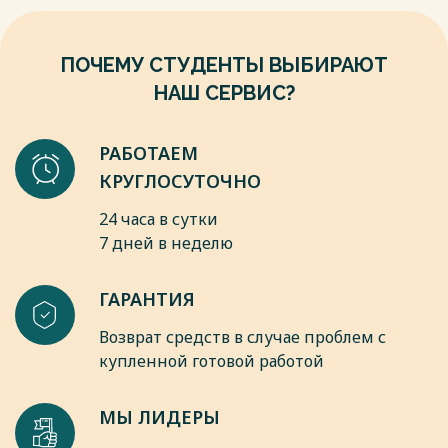
стоимостью при небольшом весе и объёме, что очень
удобно для обмена. Первые монеты на Руси появились в
конце IX века. Они были завезены из Византии купцами по
ПОЧЕМУ СТУДЕНТЫ ВЫБИРАЮТ
торговому пути.
НАШ СЕРВИС?
Весь текст будет доступен
после покупки
РАБОТАЕМ
КРУГЛОСУТОЧНО
24 часа в сутки
7 дней в неделю
ГАРАНТИЯ
Возврат средств в случае проблем с
купленной готовой работой
МЫ ЛИДЕРЫ