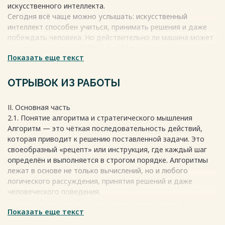
искусственного интеллекта.
Сегодня всё чаще можно услышать: искусственный
интеллект способен учиться, принимать решения и даже
побеждать человека. Но действительно ли машина может
мыслить как человек? Или её действия – лишь точное
Показать еще текст
следование заранее заданным алгоритмам?
Математическое мышление формирует способность
анализировать, выстраивать логические связи, искать
ОТРЫВОК ИЗ РАБОТЫ
закономерности и строить стратегию. Искусственный
интеллект, в свою очередь, реализует эти принципы в
ІІ. Основная часть
цифровой форме, используя математические модели,
2.1. Понятие алгоритма и стратегического мышления
нейронные сети и алгоритмы оптимизации.
Алгоритм — это чёткая последовательность действий,
Однако между человеком и алгоритмом есть
которая приводит к решению поставленной задачи. Это
принципиальное различие:
своеобразный «рецепт» или инструкция, где каждый шаг
- человек способен к творчеству, догадке и интуиции;
определён и выполняется в строгом порядке. Алгоритмы
- алгоритм – к точности, системности и скорости.
лежат в основе не только вычислений, но и любого
Современный мир требует не соперничества, а
логического рассуждения, принятия решений и даже
сотрудничества этих двух форм интеллекта. Чтобы понять,
человеческого поведения.
где проходит граница между машинной логикой и
С древнейших времён люди использовали алгоритмы, не
человеческим мышлением, важно научиться
Показать еще текст
называя их так. Когда египтяне строили пирамиды,
анализировать, как именно принимаются решения и чем
торговцы вели подсчёты или мореплаватели прокладывали