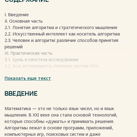
І. Введение
ІІ. Основная часть
2.1. Понятие алгоритма и стратегического мышления
2.2. Искусственный интеллект как носитель алгоритма
2.3. Человек и алгоритм: различие способов принятия
решений
ІІІ. Практическая часть
3.1. Цель и гипотеза исследования
3.2. Ход эксперимента «Человек против ИИ»
3.3. Анализ и педагогическая ценность эксперимента
Показать еще текст
IV. Заключение
V. Список использованных источников
ВВЕДЕНИЕ
Весь текст будет доступен
после покупки
Математика — это не только язык чисел, но и язык
мышления. В XXI веке она стала основой технологий,
которые способны «думать» и принимать решения.
Алгоритмы лежат в основе программ, приложений,
компьютерных игр, поисковых систем и даже