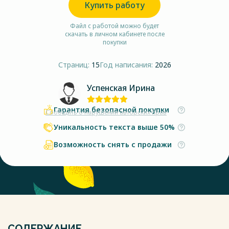
Купить работу
Файл с работой можно будет
скачать в личном кабинете после
покупки
Страниц:
15
Год написания:
2026
Успенская Ирина
Гарантия безопасной покупки
Сообщить о нарушении авторских прав
Уникальность текста выше 50%
Возможность снять с продажи
СОДЕРЖАНИЕ