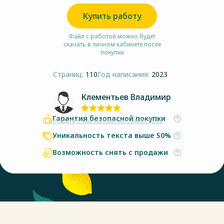
Купить работу
Файл с работой можно будет
скачать в личном кабинете после
покупки
Страниц:
110
Год написания:
2023
Клементьев Владимир
Гарантия безопасной покупки
Сообщить о нарушении авторских прав
Уникальность текста выше 50%
Возможность снять с продажи