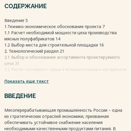
СОДЕРЖАНИЕ
Введение 5
1.Технико-экономическое обоснование проекта 7
1.1 Расчет необходимой мощности цеха производства
мясных полуфабрикатов 14
1.2 Выбор места для строительной площадки 16
2. Технологический раздел 21
2.1 Выбор и обоснование ассортимента проектируемого
цеха 21
2.2 Расчет основного сырья и вспомогательных материалов
28
Показать еще текст
2.3 Выбор и обоснование технологических схем
производства 43
2.4 Подбор и расчет технологического оборудования 66
ВВЕДЕНИЕ
2.5 Расчет производственного персонала. Расчет
энергозатрат 72
Мясоперерабатывающая промышленность России – одна
2.6 Расчет площадей основного и вспомогательного
из стратегических отраслей экономики, призванная
производства 75
обеспечивать устойчивое снабжение населения
2.7 Организация производственного потока 79
необходимыми качественными продуктами питания. В
3. Производственно-технологический контроль 83