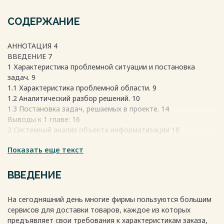
СОДЕРЖАНИЕ
АННОТАЦИЯ 4
ВВЕДЕНИЕ 7
1 Характеристика проблемной ситуации и постановка
задач. 9
1.1 Характеристика проблемной области. 9
1.2 Аналитический разбор решений. 10
1.3 Постановка задач, решаемых в проекте. 14
Выводы к 1 главе: 16
2 Системный анализ объекта информатизации 18
2.1 Концептуальное моделирование 18
Показать еще текст
2.2 Функциональное моделирование 24
2.3 Формирование требований к информационной системе
37
ВВЕДЕНИЕ
Выводы ко 2 главе: 42
3 Проектирование информационной системы 44
На сегодняшний день многие фирмы пользуются большим
3.1 Проектирование архитектуры информационной системы
сервисов для доставки товаров, каждое из которых
44
предъявляет свои требования к характеристикам заказа,