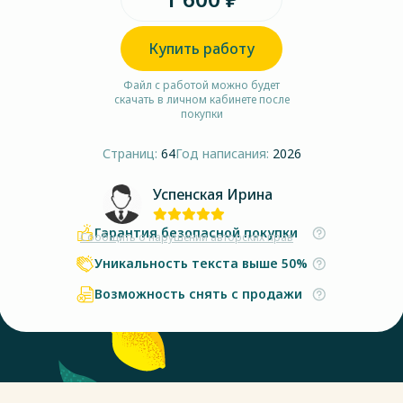
Купить работу
Файл с работой можно будет
скачать в личном кабинете после
покупки
Страниц:
64
Год написания:
2026
Успенская Ирина
Гарантия безопасной покупки
Сообщить о нарушении авторских прав
Уникальность текста выше 50%
Возможность снять с продажи