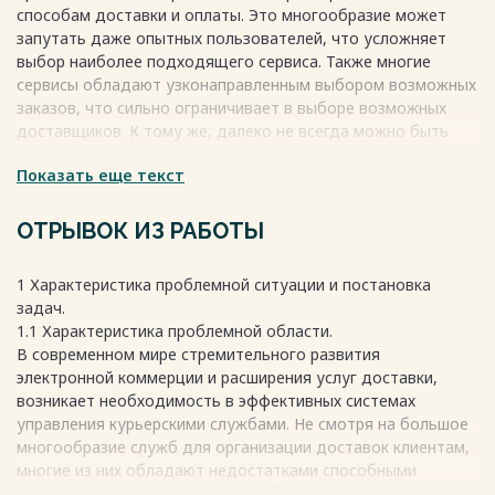
3.2 Инфологическое проектирование 47
способам доставки и оплаты. Это многообразие может
3.3 Проектирование интерфейса 51
запутать даже опытных пользователей, что усложняет
3.4 Программная реализация проекта 57
выбор наиболее подходящего сервиса. Также многие
Выводы к 3 главе: 60
сервисы обладают узконаправленным выбором возможных
ЗАКЛЮЧЕНИЕ 62
заказов, что сильно ограничивает в выборе возможных
СПИСОК ИСПОЛЬЗОВАННЫХ ИСТОЧНИКОВ 64
доставщиков. К тому же, далеко не всегда можно быть
уверенным в качестве предоставляемых услуг доставки.
Показать еще текст
Исходя из особенностей работы различных курьерских
служб, результат доставки сильно зависит от конкретных
Весь текст будет доступен
после покупки
условий: требований, выставленных на этапе оформления
ОТРЫВОК ИЗ РАБОТЫ
заказа, компетенции курьера и непредвиденных
обстоятельств. Возможные проблемы, такие как задержки
1 Характеристика проблемной ситуации и постановка
при доставке или поломка транспортного средства, могут
задач.
негативно сказаться на опыте пользователя. Несмотря на
1.1 Характеристика проблемной области.
то что правила работы большинства сервисов доставки
В современном мире стремительного развития
доступны, они зачастую размещены на сторонних ресурсах
электронной коммерции и расширения услуг доставки,
или не представлены в полной мере, что делает их
возникает необходимость в эффективных системах
труднодоступными для пользователя.
управления курьерскими службами. Не смотря на большое
многообразие служб для организации доставок клиентам,
Весь текст будет доступен
после покупки
многие из них обладают недостатками способными
напрямую влиять на качество работы.