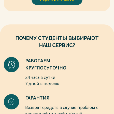
activity-diagrams/
4. Невозможность работы с определенным типом заказов:
Весь текст будет доступен
после покупки
- Направленность на узконаправленный тип доставляемых
товаров
- Изначально заданные требования для товаров.
Весь текст будет доступен
после покупки
ПОЧЕМУ СТУДЕНТЫ ВЫБИРАЮТ
НАШ СЕРВИС?
РАБОТАЕМ
КРУГЛОСУТОЧНО
24 часа в сутки
7 дней в неделю
ГАРАНТИЯ
Возврат средств в случае проблем с
купленной готовой работой