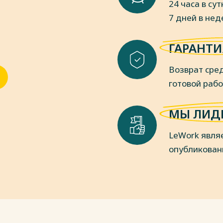
24 часа в сут
ыл вынужден прекратить свои
7 дней в не
основанная талантливым
ГАРАНТИ
 поступил в университет в 13 лет,
тва для виртуальной реальности —
Возврат сред
гда в своей деятельности Жарону
ойства, которые вводят пользователя
готовой раб
р информации, всего того, что может
ого восприятия реальности в
МЫ ЛИД
ерактивной среде технологически
LeWork явля
опубликован
пки