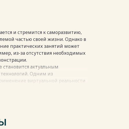
ется и стремится к саморазвитию,
лемой частью своей жизни. Однако в
пки
ение практических занятий может
имер, из-за отсутствия необходимых
монстрации.
ке становится актуальным
технологий. Одним из
применение виртуальной реальности
озможностях, которые сегодня стали
 людьми по всему миру, планирование
ыходя из дома. В
лшебные" возможности проявляются
ТЫ
кольное образование уже изменилось: