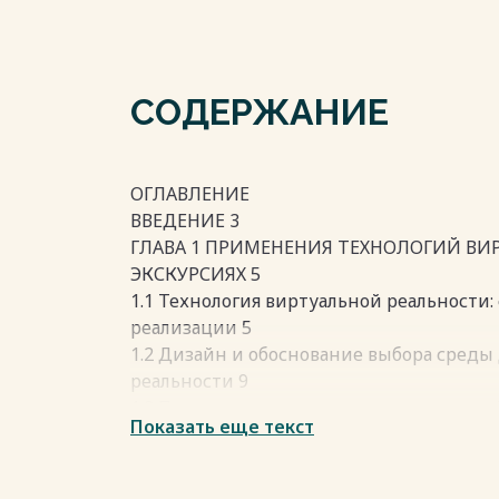
СОДЕРЖАНИЕ
ОГЛАВЛЕНИЕ
ВВЕДЕНИЕ 3
ГЛАВА 1 ПРИМЕНЕНИЯ ТЕХНОЛОГИЙ ВИ
ЭКСКУРСИЯХ 5
1.1 Технология виртуальной реальности:
реализации 5
1.2 Дизайн и обоснование выбора среды
реальности 9
1.3 Применение технологии виртуально
Показать еще текст
ГЛАВА 2 ПРОЕКТИРОВАНИЕ И РАЗРАБОТК
2.1 Этапы разработки виртуальной экску
2.2 Анализ 24