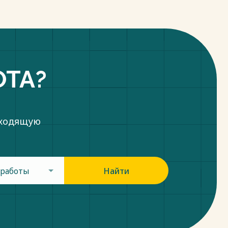
ОТА?
дходящую
 работы
Найти