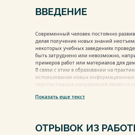
2.3 Проработка дизайна 25
ВВЕДЕНИЕ
2.4 Разработка виртуальной экскурсии 26
ЗАКЛЮЧЕНИЕ 39
СПИСОК ЛИТЕРАТУРЫ 41
Современный человек постоянно развива
делая получение новых знаний неотъем
Весь текст будет доступен
после поку
некоторых учебных заведениях провед
быть затруднено или невозможно, напр
примеров работ или материалов для де
В связи с этим в образовании на практи
использование новых информационных 
перспективных направлений является 
в учебном процессе.
Показать еще текст
На протяжении жизни люди мечтали о в
реальностью: оплата счетов, общение с
маршрутов — всё это можно делать, не в
постиндустриальном обществе эти "во
ОТРЫВОК ИЗ РАБО
во всех сферах, включая образование. Ш