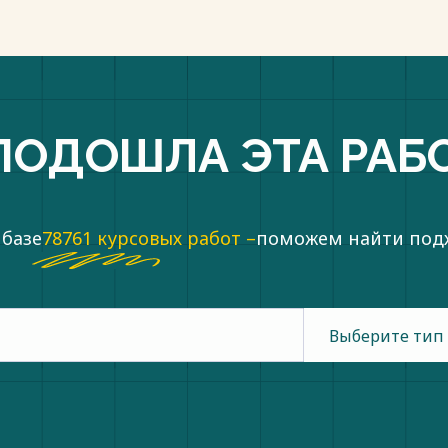
ПОДОШЛА ЭТА РАБ
 базе
78761 курсовых работ –
поможем найти по
Выберите тип