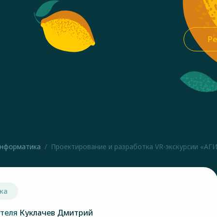
Ре
нформатика
Проектирование и разработка VR-экскурсии «АГ
ка
ателя
Куклачев Дмитрий