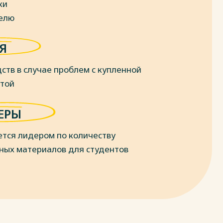
ки
делю
Я
ств в случае проблем с купленной
отой
ЕРЫ
ется лидером по количеству
ных материалов для студентов