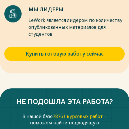
11. Ахинов Г.А. Социальные аспекты регулирования
МЫ ЛИДЕРЫ
экономики. М.: МГУ, Теис, 2021. -224 с.
12. Герчикова И.Н. Менеджмент: Учеб. 3-е изд., перераб. и
LeWork является лидером по количеству
доп. М.: Банки и биржи, ЮНИТИ, 2017. -404с.
опубликованных материалов для
студентов
Весь текст будет доступен
после покупки
Купить готовую работу сейчас
НЕ ПОДОШЛА ЭТА РАБОТА?
В нашей базе
78761 курсовых работ –
поможем найти подходящую