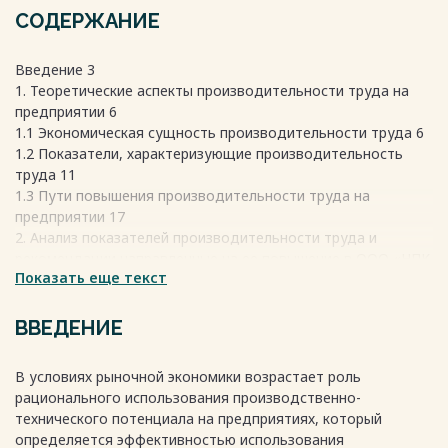
СОДЕРЖАНИЕ
Введение 3
1. Теоретические аспекты производительности труда на
предприятии 6
1.1 Экономическая сущность производительности труда 6
1.2 Показатели, характеризующие производительность
труда 11
1.3 Пути повышения производительности труда на
предприятии 17
2. Анализ показателей производительности труда и
рекомендации направленные на ее повышение в ООО «НПК
Показать еще текст
«Спецкомплект» 19
2.1 Организационно-экономическая характеристика ООО
«НПК «Спецкомплект» 19
ВВЕДЕНИЕ
2.2 Анализ показателей производительности труда 27
2.3 Разработка мероприятий по повышению
В условиях рыночной экономики возрастает роль
производительности труда 34
рационального использования производственно-
Заключение 39
технического потенциала на предприятиях, который
Список использованной литературы 41
определяется эффективностью использования