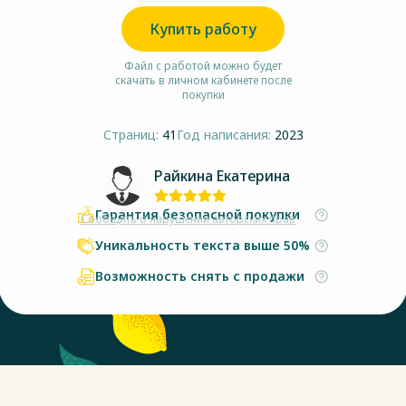
Купить работу
Файл с работой можно будет
скачать в личном кабинете после
покупки
Страниц:
41
Год написания:
2023
Райкина Екатерина
Гарантия безопасной покупки
Сообщить о нарушении авторских прав
Уникальность текста выше 50%
Возможность снять с продажи