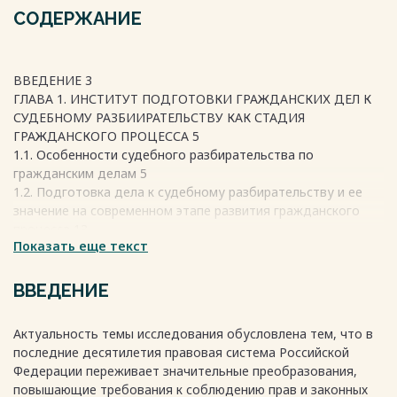
СОДЕРЖАНИЕ
ВВЕДЕНИЕ 3
ГЛАВА 1. ИНСТИТУТ ПОДГОТОВКИ ГРАЖДАНСКИХ ДЕЛ К
СУДЕБНОМУ РАЗБИИРАТЕЛЬСТВУ КАК СТАДИЯ
ГРАЖДАНСКОГО ПРОЦЕССА 5
1.1. Особенности судебного разбирательства по
гражданским делам 5
1.2. Подготовка дела к судебному разбирательству и ее
значение на современном этапе развития гражданского
процесса 13
Показать еще текст
1.3. Процесс истребования доказательств на стадии
подготовки дела к судебному разбирательству 20
ГЛАВА 2. СОДЕРЖАНИЕ СТАДИИ ПОДГОТОВКИ
ВВЕДЕНИЕ
ОТДЕЛЬНЫХ КАТЕГОРИЙ ГРАЖДАНСКИХ ДЕЛ К
СУДЕБНОМУ РАЗБИРАТЕЛЬСТВУ 25
Актуальность темы исследования обусловлена тем, что в
2.1. Действия судьи при подготовке дела к судебному
последние десятилетия правовая система Российской
разбирательству 25
Федерации переживает значительные преобразования,
2.2. Участие сторон в процессе доказывания при
повышающие требования к соблюдению прав и законных
подготовке гражданских дел к судебному разбирательству