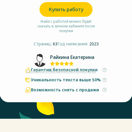
Купить работу
Файл с работой можно будет
скачать в личном кабинете после
покупки
Страниц:
63
Год написания:
2023
Райкина Екатерина
Гарантия безопасной покупки
Сообщить о нарушении авторских прав
Уникальность текста выше 50%
Возможность снять с продажи