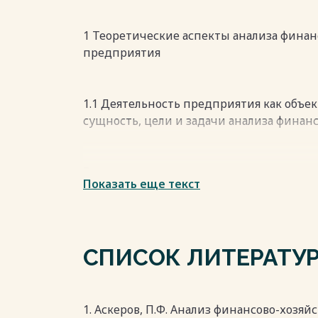
решение о дальнейшем направлении хо
Перечень использованных информацио
предприятия.
Весь текст будет доступен
после поку
1 Теоретические аспекты анализа фина
Весь текст будет доступен
после поку
предприятия
1.1 Деятельность предприятия как объек
сущность, цели и задачи анализа финанс
Главное условие для успешного управле
Показать еще текст
финансового состояния, так как результ
предприятия финансировать свою деятел
инвестиционную привлекательность и п
состояние является важнейшей характер
СПИСОК ЛИТЕРАТУ
надежности предприятия.
В экономической литературе понятие ф
рассматривается по-разному. Приведем 
отношении понятия «финансовое состоя
1. Аскеров, П.Ф. Анализ финансово-хозя