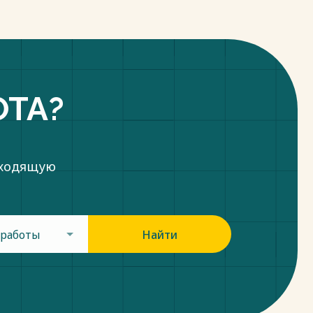
ОТА?
дходящую
 работы
Найти