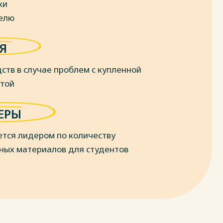
ки
делю
Я
ств в случае проблем с купленной
отой
ЕРЫ
ется лидером по количеству
ных материалов для студентов