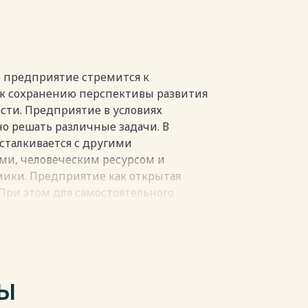
иятия ООО «Авто-Ревю» ……… 28
актеристика деятельности
…………
е предприятие стремится к
тояния
к сохранению перспективы развития
…………
ти. Предприятие в условиях
 решать различные задачи. В
финансовой устойчивости
сталкивается с другими
……..
ми, человеческим ресурсом и
ики. Предприятие как открытая
ствованию финансово-хозяйственной
 При этом для самостоятельного
……...
 должно обладать информацией о
ешней среды. Исключительное
вого состояния и эффективности
работы предприятия принадлежит
……
льности, основной целью которого
лений эффективности деятельности.
ТЫ
сти предложенных мероприятий 58
яйственной деятельности принимают
……………. 65