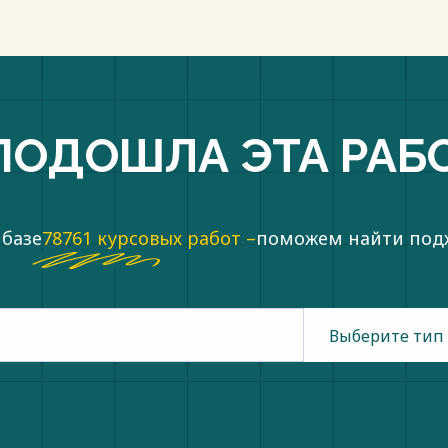
пки
ПОДОШЛА ЭТА РАБ
 базе
78761 курсовых работ –
поможем найти по
Выберите тип