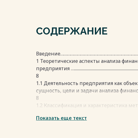
СОДЕРЖАНИЕ
Введение…………………………………………………………………….
1 Теоретические аспекты анализа фина
предприятия …..........................................................................
8
1.1 Деятельность предприятия как объек
сущность, цели и задачи анализа финансо
8
1.2 Классификация и характеристика ме
предприятия ….....................................................................
Показать еще текст
17
1.3 Методика проведения анализа фина
деятельности…………………………………………………