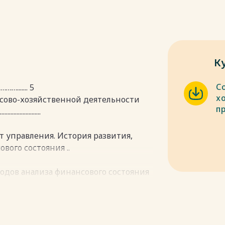
К
С
...... 5
х
нсово-хозяйственной деятельности
п
......................
т управления. История развития,
вого состояния ..
тодов анализа финансового состояния
.
нсово-хозяйственной
…………