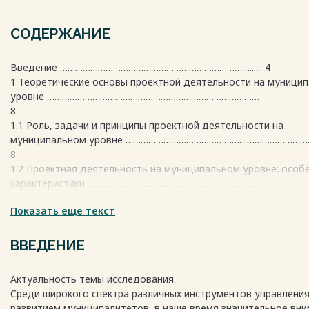
СОДЕРЖАНИЕ
Введение …………………………………………………………………...... 4
1 Теоретические основы проектной деятельности на муници
уровне …………………………………………………………………………
8
1.1 Роль, задачи и принципы проектной деятельности на
муниципальном уровне ……………………………………………………………………
8
1.2 Проектная деятельность на муниципальном уровне: особ
характеристики ……………………………………………………………….
13
Показать еще текст
1.3 Правовое регулирование проектной деятельности: федер
региональный и муниципальный уровни …………………………………..
24
ВВЕДЕНИЕ
2 Анализ проектной деятельности на муниципальном уровне 
примере октябрьского района ….........................................................................
Актуальность темы исследования.
34
Среди широкого спектра различных инструментов управлени
2.1 Характеристика реализуемых в пермском крае национальн
развитием муниципалитетов, в наше время значительное вн