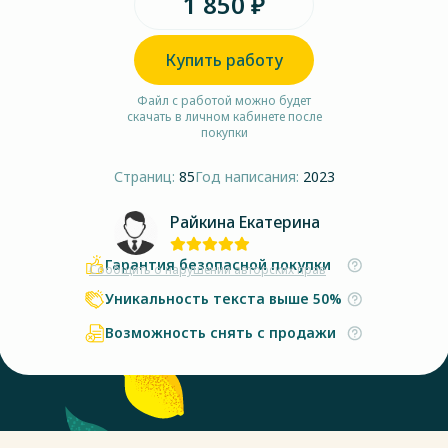
1 850 ₽
Купить работу
Файл с работой можно будет
скачать в личном кабинете после
покупки
Страниц:
85
Год написания:
2023
Райкина Екатерина
Гарантия безопасной покупки
Сообщить о нарушении авторских прав
Уникальность текста выше 50%
Возможность снять с продажи