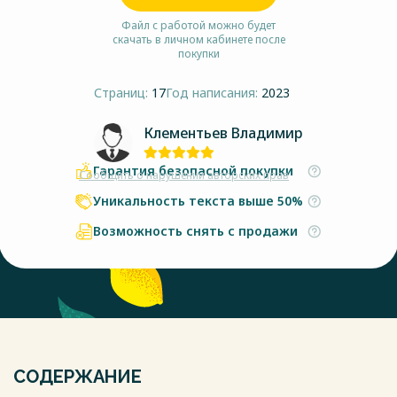
Файл с работой можно будет
скачать в личном кабинете после
покупки
Страниц:
17
Год написания:
2023
Клементьев Владимир
Гарантия безопасной покупки
Сообщить о нарушении авторских прав
Уникальность текста выше 50%
Возможность снять с продажи
СОДЕРЖАНИЕ