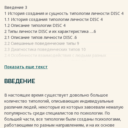
Введение 3
1 История создания и сущность типологии личности DISC 4
1.1 История создания типологии личности DISC 4
1.2 Описание типологии DISC 4
2 Типы личности DISC и их характеристика ….6
2.1 Описание типов личности DISC .6
2.2 Смешанные поведенческие типы 9
2.3 Диагностика поведенческих типов 10
2.4 Особенности взаимодействия с людьми разных
поведенческих типов по системе DISC 12
Показать еще текст
Заключение 15
Список использованных источников 16
Приложение А. Схема типологии DISC 17
ВВЕДЕНИЕ
В настоящее время существует довольно большое
количество типологий, описывающих индивидуальные
Весь текст будет доступен
после покупки
различия людей, некоторые из которых завоевали немалую
популярность среди специалистов по психологии. По
большей части, все типологии были созданы психологами,
работающими по разным направлениям, и на их основе