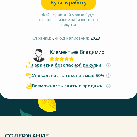
Купить работу
Файл с работой можно будет
скачать в личном кабинете после
покупки
Страниц:
64
Год написания:
2023
Клементьев Владимир
Гарантия безопасной покупки
Сообщить о нарушении авторских прав
Уникальность текста выше 50%
Возможность снять с продажи
СОДЕРЖАНИЕ