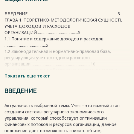
ВВЕДЕНИЕ ………………………………………………………………………3
ГЛАВА 1. ТЕОРЕТИКО-МЕТОДОЛОГИЧЕСКАЯ СУЩНОСТЬ
УЧЕТА ДОХОДОВ И РАСХОДОВ
ОРГАНИЗАЦИЙ………………………………..5
1.1 Понятие и содержание доходов и расходов
………………………………..5
1.2 Законодательная и нормативно-правовая база,
регулирующая учет доходов и расходов
организации……………………………………………….10
1.3 Информационное обеспечение анализа доходов и
Показать еще текст
расходов организации………………………………………..
………………………….....19
ГЛАВА 2. УЧЕТ И АНАЛИЗ ДОХОДОВ И РАСХОДОВ
ВВЕДЕНИЕ
ОРГАНИЗАЦИИ НА ПРИМЕРЕ ООО "АВИЦЕННА" Г. БИРСК
……..24
Актуальность выбранной темы. Учет - это важный этап
2.1 Организационно-экономическая характеристика ООО
создания системы регулярного экономического
"Авиценна" г. Бирск …………………………………..
управления, который способствует оптимизации
………………………….......................24
финансовых потоков и ресурсов организации, данное
2.2 Анализ учета доходов и расходов ООО
положение дает возможность снизить объем,
«Авиценна»…………………….28