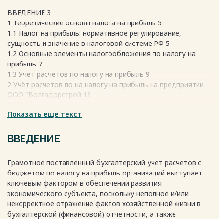
ВВЕДЕНИЕ 3
1 Теоретические основы налога на прибыль 5
1.1 Налог на прибыль: нормативное регулирование,
сущность и значение в налоговой системе РФ 5
1.2 Основные элементы налогообложения по налогу на
прибыль 7
1.3 Учет расчетов по налогу на прибыль 9
2 Учёт расчетов по на налогу на прибыль на предприятии
ООО "Волгадорстрой 13
2.1 Организационно-экономическая характеристика
Показать еще текст
предприятия 13
2.2 Уплаты налога на прибыль и отражение начисления на
счетах бухгалтерского учета 19
ВВЕДЕНИЕ
2.3 Совершенствование учета расчетов по налогу на
прибыль 22
Грамотное поставленный бухгалтерский учет расчетов с
ЗАКЛЮЧЕНИЕ 27
бюджетом по налогу на прибыль организаций выступает
СПИСОК ИСПОЛЬЗОВАННОЙ ЛИТЕРАТУРЫ 29
ключевым фактором в обеспечении развития
Весь текст будет доступен
после покупки
экономического субъекта, поскольку неполное и/или
некорректное отражение фактов хозяйственной жизни в
бухгалтерской (финансовой) отчетности, а также