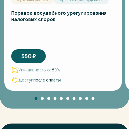
налогу на прибыль, мы рассматривали в отдельном
материале.
Денежное же выражение прибыли — это налоговая база (п.
Порядок досудебного урегулирования
1 ст. 274 НК РФ). Налоговым периодом по налогу на
налоговых споров
прибыль является календарный год (п. 1 ст. 285 НК РФ).
Существует также понятие отчетного периода, которым
признаются первый квартал, полугодие и девять месяцев
календарного года.
Если организация рассчитывает ежемесячные авансовые
платежи исходя из фактической прибыли, то отчетными
550
₽
периодами для нее будут месяц, два месяца, три месяца и
так далее до окончания календарного года (п. 2 ст. 285 НК
Уникальность от
50%
РФ)
Основная ставка по налогу на прибыль составляет 20%. В
Доступ
после оплаты
то же время ее величина зависит от вида дохода и может
составлять даже 0%. Чтобы рассчитать налог на прибыль,
необходимо налоговую базу по налогу умножить на ставку
по налогу на прибыль (п. 1 ст. 286 НК РФ). Если выручка
организации за предыдущие 4 квартала не превысила в
среднем 15 млн. руб. за квартал, то организация
рассчитывает только платежи по итогам квартала.
В противном случае (если, конечно, организация не