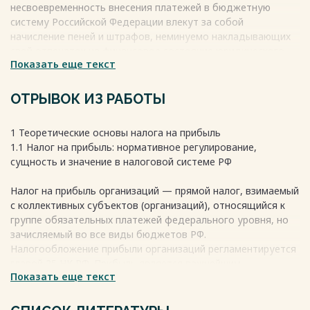
несвоевременность внесения платежей в бюджетную
систему Российской Федерации влекут за собой
начисление пеней и штрафов, неминуемо накладывающих
свой отпечаток на финансовое состояние юридического
Показать еще текст
лица. В настоящее время все сильнее возрастает
значимость эффективной налоговой системы страны.
Государство определяет эту эффективность путем
ОТРЫВОК ИЗ РАБОТЫ
издания законодательных актов и контролирования
деятельности хозяйствующих субъектов своей страны.
1 Теоретические основы налога на прибыль
При этом ему не всегда удается достичь желаемых
1.1 Налог на прибыль: нормативное регулирование,
результатов. Прибыль является денежным выражением
сущность и значение в налоговой системе РФ
базовой доли денежных накоплений, которые
формируются организациями различных форм
Налог на прибыль организаций — прямой налог, взимаемый
собственности. С экономической точки зрения данное
с коллективных субъектов (организаций), относящийся к
понятие дает характеристику финансовому результату
группе обязательных платежей федерального уровня, но
предпринимательской деятельности организации.
зачисляемый во все виды бюджетов РФ.
Весь текст будет доступен
после покупки
Налогообложение прибыли организаций регламентируется
главой 25 НК РФ. Прибыль является важнейшим
Показать еще текст
показателем финансово-хозяйственной деятельности
предприятия. В современной экономической литературе
выделяют следующие виды прибыли: экономическую,