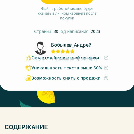
Файл с работой можно будет
скачать в личном кабинете после
покупки
Страниц:
30
Год написания:
2023
Бобылев_Андрей
Гарантия безопасной покупки
Сообщить о нарушении авторских прав
Уникальность текста выше 50%
Возможность снять с продажи
СОДЕРЖАНИЕ