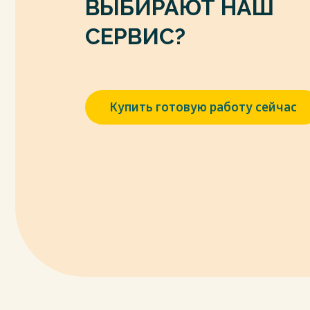
ВЫБИРАЮТ НАШ
об административных правонарушениях и
закона "О физической культуре и спорте
СЕРВИС?
«Консультант Плюс». 10. Федеральный зак
внесении изменений в Уголовный кодек
процессуальный кодекс Российской Фед
ответственности за нарушение антидопи
Купить готовую работу сейчас
Плюс».
Весь текст будет доступен
после поку