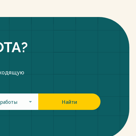
ОТА?
дходящую
 работы
Найти