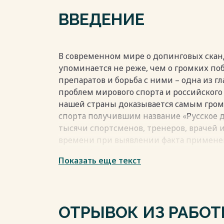
преступления………………………………………………32 3
ВВЕДЕНИЕ
сторона………………………………………………38 ГЛАВА 
ПЕРСПЕКТИВЫ ПРИМЕНЕНИЯ УГОЛОВНО
ПРЕДУСМОТРЕННОЙ СТ.230.1 И ЕЕ ОТГ
ПРЕСТУПЛЕНИЙ………43 ЗАКЛЮЧЕНИЕ………
В современном мире о допинговых скан
СПИСОК ИСПОЛЬЗОВАННЫХ ИСТОЧНИКОВ
упоминается не реже, чем о громких п
Весь текст будет доступен
после поку
препаратов и борьба с ними – одна из 
проблем мирового спорта и российского 
нашей страны доказывается самым гром
спорта получившим название «Русское де
тысячи спортсменов, тренеров, врачей 
времени при выявлении факта применен
большей части случаев единолично ложи
Показать еще текст
2016 года Федеральным законом № 392-
Уголовный кодекс Российской Федераци
Российской Федерации (в части усилени
антидопинговых правил)»1 была введена 
ОТРЫВОК ИЗ РАБО
устанавливающая уголовную ответственн