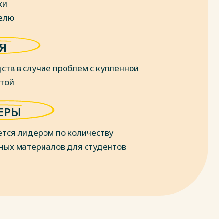
ки
делю
Я
ств в случае проблем с купленной
отой
ЕРЫ
ется лидером по количеству
ных материалов для студентов