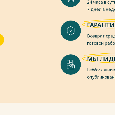
24 часа в сут
 статьи 26 и 26.1 Федерального
7 дней в не
 в Российской Федерации»// СПС
он от 22.11.2016 N 392-ФЗ «О
ГАРАНТИ
с Российской Федерации и Уголовно-
ерации (в части усиления
Возврат сред
нговых правил)»// СПС «Консультант
готовой раб
пки
МЫ ЛИД
LeWork явля
опубликован