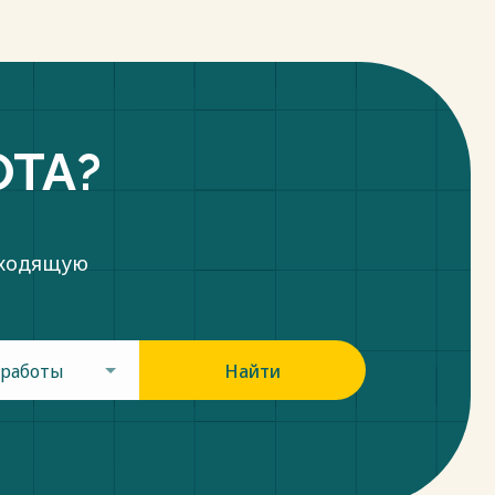
ОТА?
дходящую
 работы
Найти