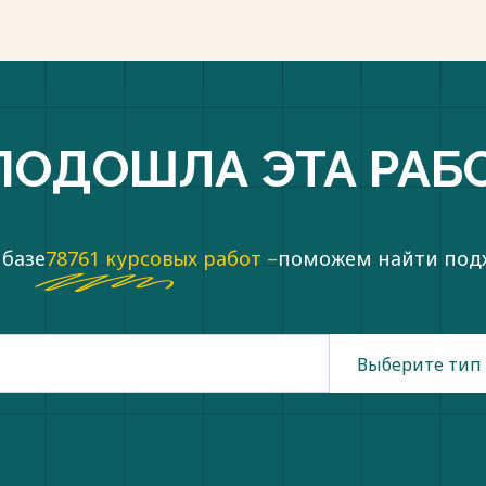
ПОДОШЛА ЭТА РАБ
 базе
78761 курсовых работ –
поможем найти по
Выберите тип