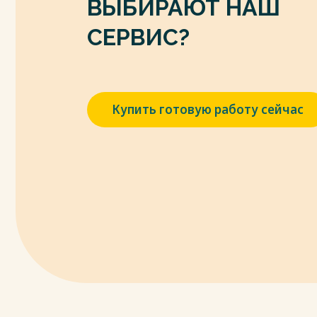
ВЫБИРАЮТ НАШ
от 27.12.2002г. № 184-ФЗ (ред. 05.04.2016г
30.12.2002. – № 52 (ч. 1). – Ст.5140.
СЕРВИС?
8. О поставках продукции для федераль
Федеральный закон Российской Федерации 
13.07.2015 г.) // Собрание законодательства
9. О государственном материальном рез
Купить готовую работу сейчас
Федерации от 29.12.1994 г. № 79-ФЗ (ред. 0
законодательства РФ, 02.01.1995. – № 1. – С
10. Гражданский кодекс Российской Фед
закон от 26.01.1996 г. № 14-ФЗ (ред. от 23
РФ. – 1996. – № 5. – Ст.410.
11. Бюджетный кодекс Российской Федерац
г.). //Собрание законодательства РФ, 03.08.
12. Кодекс Российской Федерации об а
от 30.12.2001 г. № 195-ФЗ (ред. от 01.03.2020)
Весь текст будет доступен
после поку