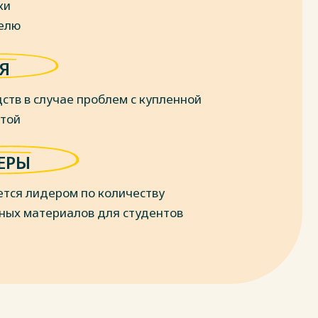
ки
делю
Я
ств в случае проблем с купленной
отой
ЕРЫ
ется лидером по количеству
ных материалов для студентов