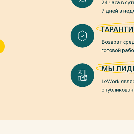
24 часа в сут
.) // Собрание законодательства РФ,
7 дней в не
ных государственных нужд:
ГАРАНТИ
от 13.12. 2004 г. № 60-ФЗ (ред. от
 РФ, 19.12.1994. – № 34. – Ст. 3540.
Возврат сред
ерве: Федеральный Закон Российской
5.04.2016 г.) // Собрание
готовой раб
т. 3.
ерации. Часть вторая: Федеральный
МЫ ЛИД
.05.2015) // Собрание законодательства
LeWork явля
ии от 31.07.1998 г. (ред. 28.12.2016
опубликован
1998. – № 31. – Ст. 3823.
дминистративных правонарушениях
 // СЗ РФ. 2002. № 1 (Ч. 1). Ст. 1.
пки