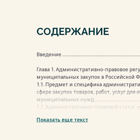
СОДЕРЖАНИЕ
Введение …………………………………………………………
Глава 1. Административно-правовое рег
муниципальных закупок в Российской
1.1. Предмет и специфика администрати
сфере закупок товаров, работ, услуг для
муниципальных нужд…………………………………
1.2. Административно-правовой статус 
1.3. Административные процедуры в сфер
Показать еще текст
обеспечения государственных и муни
Глава 2. Административно-правовые сре
реализации контрактной системы………