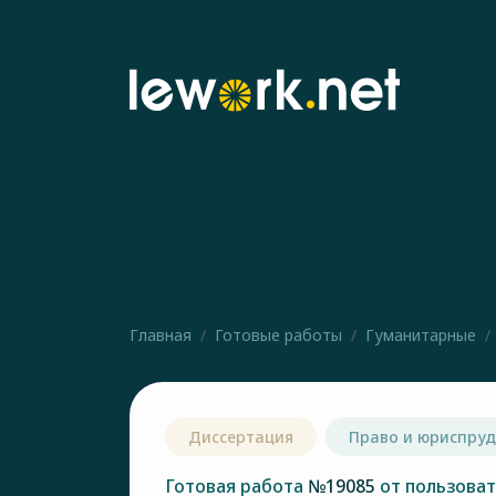
Главная
Готовые работы
Гуманитарные
Диссертация
Право и юриспру
Готовая работа
№19085
от пользова