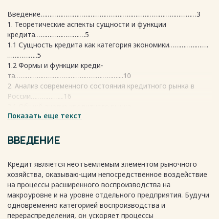
Введение……………………………………………………………………………3
1. Теоретические аспекты сущности и функции
кредита……………………….5
1.1 Сущность кредита как категория экономики………………….
……………..5
1.2 Формы и функции креди-
та…………………………………………………....10
2. Анализ современного состояния кредитного рынка в
России……………....16
2.1 Общий анализ кредитного рынка
Показать еще текст
РФ………………………………………..16
2.2 Кредитование экономики в 2018-2019
году…………………………………23
ВВЕДЕНИЕ
2.3 Динамика просроченной задолженно-
сти……………………………….……31
Кредит является неотъемлемым элементом рыночного
2.4 Кредитный портфель банков РФ за период 2021-2022
хозяйства, оказываю-щим непосредственное воздействие
гг…………….…….37
на процессы расширенного воспроизводства на
Заключение………………………………………………………………………...42
макроуровне и на уровне отдельного предприятия. Будучи
Список использованных
одновременно категорией воспроизводства и
источников…………………………………………….45
перераспределения, он ускоряет процессы