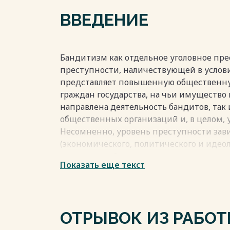
3. Проблемы квалификации бандитизма . . . . . . . . . . . 
ВВЕДЕНИЕ
3.1. Проблема разграничения бандитиз
квалификации бандитизма по совокупности
. . . . . . . . . . . . . . . . . . . . . . . . . . . . . . . . . . . . . .
3.2. Проблема квалификации бандитизма
Бандитизм как отдельное уголовное пре
преступлениями. . . . . . . . . . . . . . . . . . . . . . . . . . . . . . . . 
преступности, наличествующей в услов
ЗАКЛЮЧЕНИЕ. . . . . . . . . . . . . . . . . . . . . . . . . . . . . . . . . .
представляет повышенную общественную
СПИСОК ИСПОЛЬЗОВАННЫХ ИСТОЧНИКОВ . . . . . . . . 
граждан государства, на чьи имущество
направлена деятельность бандитов, так 
общественных организаций и, в целом, у
Несомненно, уровень преступности зави
Весь текст будет доступен
после поку
(экономического, политического и идеоло
усредненный показатель преступности 
Показать еще текст
устойчивости правопорядка в государст
преступности и ее проявлениям.
Бандитизм, являясь разновидностью на
одновременно с этим выступает и в кач
ОТРЫВОК ИЗ РАБО
вооруженной преступности, а значит, т