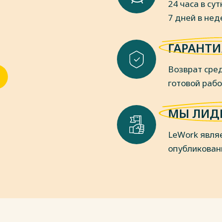
24 часа в сут
7 дней в не
реступного сообщества (преступной
Агапов // Законность.– 2020. – № 9. –
ГАРАНТИ
ация бандитизма / Законность. 2019.-
Возврат сред
и / А.А. Арутюнов. – М.: Статут, 2020.
готовой раб
руппа: теория и судебная практика / А.
МЫ ЛИД
. – № 8. – С. 63.
м организованной преступной
LeWork явля
дничество правоохранительных
опубликован
ступностью и наркобизнесом.
тической конференции. Санкт-
 ст. 162 («разбой») и ст. 209
оссийский следователь. – 2019.– № 58.