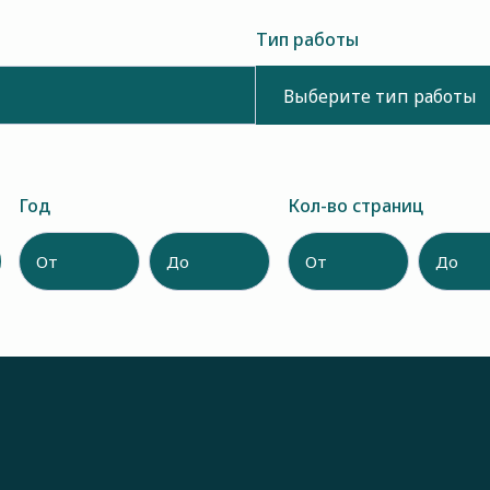
Тип работы
Выберите тип работы
Год
Кол-во страниц
От
До
От
До