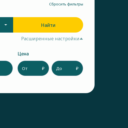
Сбросить фильтры
Найти
Расширенные настройки
Цена
От
₽
До
₽