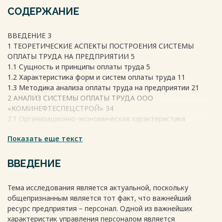
СОДЕРЖАНИЕ
ВВЕДЕНИЕ 3
1 ТЕОРЕТИЧЕСКИЕ АСПЕКТЫ ПОСТРОЕНИЯ СИСТЕМЫ
ОПЛАТЫ ТРУДА НА ПРЕДПРИЯТИИ 5
1.1 Сущность и принципы оплаты труда 5
1.2 Характеристика форм и систем оплаты труда 11
1.3 Методика анализа оплаты труда на предприятии 21
2 АНАЛИЗ СИСТЕМЫ ОПЛАТЫ ТРУДА ООО
«КОМИНЕФТЕСПЕЦСТРОЙ» 34
2.1 Организационно-экономическая характеристика
предприятия 34
Показать еще текст
2.2 Оценка трудовых ресурсов ООО
«КомиНефтеСпецСтрой» 46
2.3 Анализ системы оплаты труда на предприятии 48
ВВЕДЕНИЕ
2.4 Организация охраны труда, техники безопасности и
профилактики профессиональных заболеваний на
Тема исследования является актуальной, поскольку
предприятии 53
общепризнанным является тот факт, что важнейший
3 ЭКОНОМИЧЕСКОЕ ОБОСНОВАНИЕ НЕОБХОДИМОСТИ
ресурс предприятия – персонал. Одной из важнейших
СОВЕРШЕНСТВОВАНИЯ СИСТЕМЫ ОПЛАТЫ ТРУДА В ООО
характеристик управления персоналом является