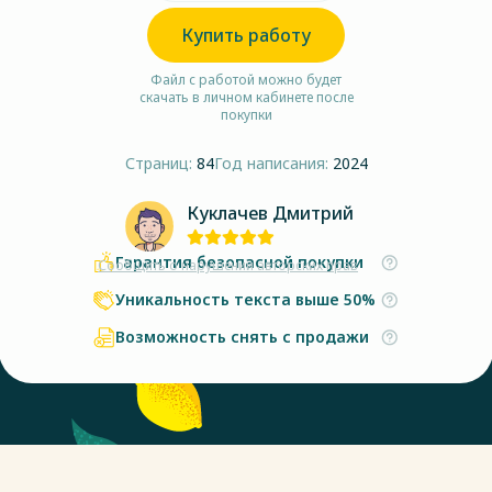
Купить работу
Файл с работой можно будет
скачать в личном кабинете после
покупки
Страниц:
84
Год написания:
2024
Куклачев Дмитрий
Гарантия безопасной покупки
Сообщить о нарушении авторских прав
Уникальность текста выше 50%
Возможность снять с продажи