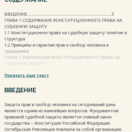
ВВЕДЕНИЕ……………………………………………………………………3
ГЛАВА 1 СОДЕРЖАНИЕ КОНСТИТУЦИОННОГО ПРАВА НА
СУДЕБНУЮ ЗАЩИТУ
1.1 Конституционное право на судебную защиту: понятие и
структура
1.2 Принципы и гарантии прав и свобод человека и
гражданина
ГЛАВА 2 РЕАЛИЗАЦИЯ КОНСТИТУЦИОННОГО ПРАВА НА
СУДЕБНУЮ ЗАЩИТУ
2.1 Судебная защита в системе защиты прав и свобод в
Показать еще текст
Российской Федерации
2.2 Проблемы реализации конституционного права на
судебную защиту
ВВЕДЕНИЕ
2.3 Основания и порядок обращения в Конституционный
суд Российской Федерации
Защита прав и свобод человека на сегодняшний день
ЗАКЛЮЧЕНИЕ
является одним из важнейших вопросов. Фундаментом
БИБЛИОГРАФИЧЕСКИЙ СПИСОК
правовой судебной защиты является главный закон
государства – Конституция Российской Федерации.
Октябрьская Революция повлекла за собой организацию