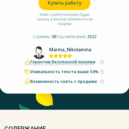
Купить работу
Файл с работой можно будет
скачать в личном кабинете после
покупки
Страниц:
38
Год написания:
2022
Marina_Nikolaevna
Гарантия безопасной покупки
Сообщить о нарушении авторских прав
Уникальность текста выше 50%
Возможность снять с продажи
СОДЕРЖАНИЕ