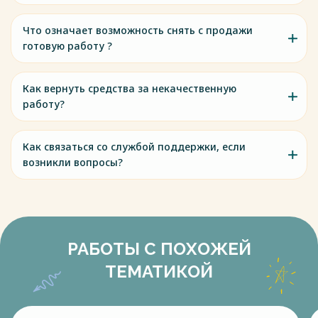
28. Гривков О.Д., Шичанин А.В. Реформа судебной власти
как необходимое условие социально-экономической
Что означает возможность снять с продажи
модернизации России // Законодательство и экономика.
готовую работу ?
2016. №2.
29. Лебедев В.М. Судебная власть в современной России:
проблемы становления и развития. - СПб., 2001. - 383 с.
Как вернуть средства за некачественную
30. Нерсеянц В.С. Общая теория государства и права.
работу?
Учебник для ВУЗов. –М.: Норма. 2004.
31. Орлова О.В. Гражданское общество и личность:
политико-правовые аспекты – М.: МЗ-Пресс, 2005.
Как связаться со службой поддержки, если
возникли вопросы?
Весь текст будет доступен
после покупки
РАБОТЫ С ПОХОЖЕЙ
ТЕМАТИКОЙ