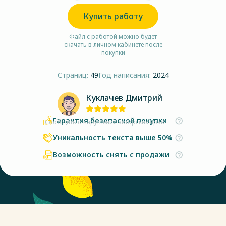
Купить работу
Файл с работой можно будет
скачать в личном кабинете после
покупки
Страниц:
49
Год написания:
2024
Куклачев Дмитрий
Гарантия безопасной покупки
Сообщить о нарушении авторских прав
Уникальность текста выше 50%
Возможность снять с продажи