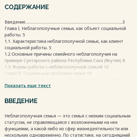
СОДЕРЖАНИЕ
Введение…………………………………………………………………………...3
Глава I. Неблагополучные семьи, как объект социальной
работы. 5
1.1. Характеристика неблагополучной семьи, как клиент
социальной работы. 5
1.2 Основные причины семейного неблагополучия на
примере Сунтарского района Республики Саха (Якутия) 8
1.3. Формы работы с неблагополучной семьей 10
Глава II. Социальные проблемы семьи 18
2.1 Основные проблемы, возникающие в семье, связи с их
Показать еще текст
неблагополучием 18
2.2 Социальная работа с семьями, находящиеся в «группе
риска» 23
ВВЕДЕНИЕ
2.3 Статистика неблагополучной семьи на примере
Сунтарского района Республики Саха (Якутия) 27
Неблагополучная семья — это семья с низким социальным
2.4 Основные функции работы с неблагополучными
статусом, не справляющаяся с возложенными на нее
семьями на примере Сунтарского района. 35
функциями, а какой-либо из сфер жизнедеятельности или
Заключение 46
нескольких одновременно. По статистике, на сегодняшний