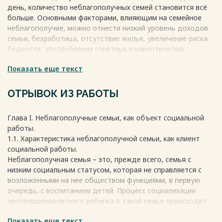
Список использованных источников и литературы 48
день, количество неблагополучных семей становится всё
больше. Основными факторами, влияющим на семейное
неблагополучие, можно отнести низкий уровень доходов
Весь текст будет доступен
после покупки
семьи, безработица, отсутствие жилья, увеличение риска
бедности, употребление спиртных и наркотических
веществ. Чтобы предотвратить необратимые последствия,
Показать еще текст
есть государственные учреждения, центры по семейному
воспитанию, социальной помощи семье и детям. Основные
направления социальной работы с неблагополучными
ОТРЫВОК ИЗ РАБОТЫ
семьями путем исполнения, выполнения работ, оказания
услуг в сфере социального обслуживания.
Глава I. Неблагополучные семьи, как объект социальной
Цель выпускной квалификационной работы:
работы.
1. рассмотрение теоретических понятий неблагополучной
1.1. Характеристика неблагополучной семьи, как клиент
семьи;
социальной работы.
2. изучение предоставление социальных услуг семьям и
Неблагополучная семья – это, прежде всего, семья с
несовершеннолетним, находящихся в социально-опасном
низким социальным статусом, которая не справляется с
положении, трудной жизненной ситуации, для обеспечения
возложенными на нее обществом функциями, в первую
их прав и законных интересов;
очередь, с воспитанием детей. Процесс социализации
3. изучение разработки и реализации мер, направленные на
несовершеннолетнего ребенка в такой семье происходит
профилактику безнадзорности и правонарушение
намного сложнее, а процесс семейного воспитания снижен
несовершеннолетних.
Показать еще текст
и протекает с большими трудностями, медленно и