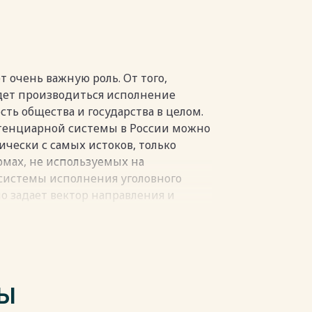
ользуемых источников 72
пки
 очень важную роль. От того,
удет производиться исполнение
сть общества и государства в целом.
тенциарной системы в России можно
ически с самых истоков, только
рмах, не используемых на
системы исполнения уголовного
но задает вектор направления и
тором.
ширного исследования в области
вление проблемных аспектов
наказания, а также предлагаемые
ТЫ
 в рамках выпускной