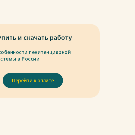
упить и скачать работу
собенности пенитенциарной
истемы в России
Перейти к оплате