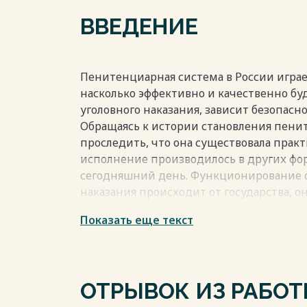
Список используемой литературы и исп
ВВЕДЕНИЕ
Весь текст будет доступен
после поку
Пенитенциарная система в России играет
насколько эффективно и качественно б
уголовного наказания, зависит безопасно
Обращаясь к истории становления пени
проследить, что она существовала практ
исполнение производилось в других фо
сегодняшний день. Функционирование 
наказания происходит от государства, о
развития, что тоже является важным фак
Показать еще текст
Цель дипломной работы– проведение об
пенитенциарной системы в России. Выя
функционирования системы исполнения 
пути решения данных вопросов.
ОТРЫВОК ИЗ РАБО
Задачи, которые необходимо выполнить