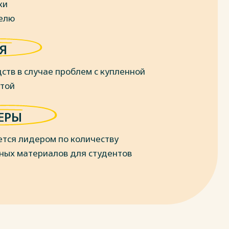
ки
делю
Я
ств в случае проблем с купленной
отой
ЕРЫ
ется лидером по количеству
ных материалов для студентов