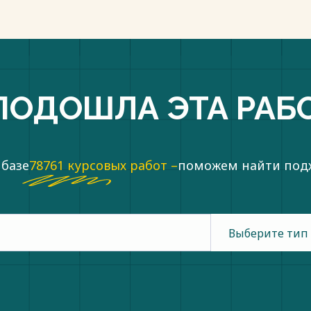
ПОДОШЛА ЭТА РАБ
 базе
78761 курсовых работ –
поможем найти по
Выберите тип