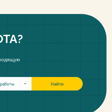
ОТА?
дходящую
 работы
Найти