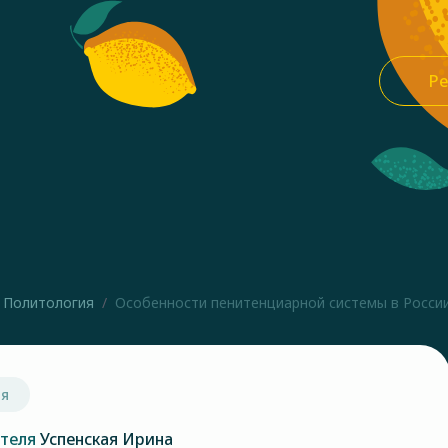
Ре
Политология
Особенности пенитенциарной системы в Росси
ия
ателя
Успенская Ирина