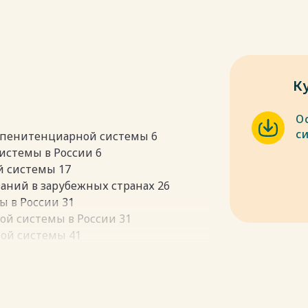
К
О
с
я пенитенциарной системы 6
истемы в России 6
й системы 17
заний в зарубежных странах 26
ы в России 31
ой системы в России 31
ной системы 41
енциарной системы в России 46
в России 46
ой системы в России 53