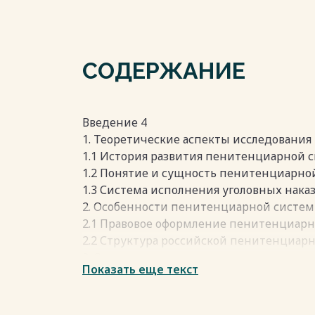
СОДЕРЖАНИЕ
Введение 4
1. Теоретические аспекты исследовани
1.1 История развития пенитенциарной с
1.2 Понятие и сущность пенитенциарно
1.3 Система исполнения уголовных нака
2. Особенности пенитенциарной систем
2.1 Правовое оформление пенитенциарн
2.2 Структура российской пенитенциар
3. Основные тенденции развития пенит
Показать еще текст
3.1 Проблемы пенитенциарной системы 
3.2 Направления развития пенитенциарн
Заключение 71