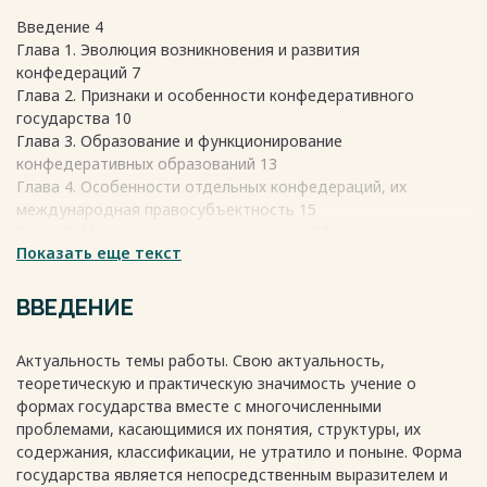
Введение 4
Глава 1. Эволюция возникновения и развития
конфедераций 7
Глава 2. Признаки и особенности конфедеративного
государства 10
Глава 3. Образование и функционирование
конфедеративных образований 13
Глава 4. Особенности отдельных конфедераций, их
международная правосубъектность 15
Глава 5. Международные организации 18
Показать еще текст
Заключение 21
Список использованных источников 23
ВВЕДЕНИЕ
Весь текст будет доступен
после покупки
Актуальность темы работы. Свою актуальность,
теоретическую и практическую значимость учение о
формах государства вместе с многочисленными
проблемами, касающимися их понятия, структуры, их
содержания, классификации, не утратило и поныне. Форма
государства является непосредственным выразителем и