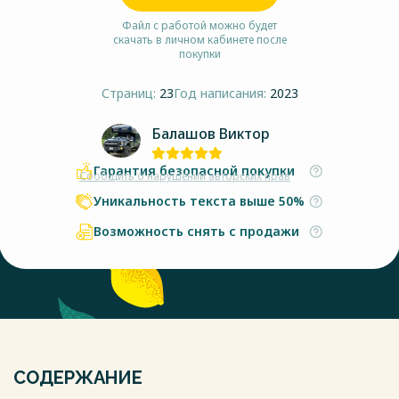
Файл с работой можно будет
скачать в личном кабинете после
покупки
Страниц:
23
Год написания:
2023
Балашов Виктор
Гарантия безопасной покупки
Сообщить о нарушении авторских прав
Уникальность текста выше 50%
Возможность снять с продажи
СОДЕРЖАНИЕ