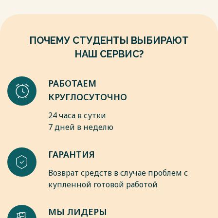
Британской Северной Америки был создан союз, итоговая
Весь текст будет доступен
после покупки
цель которого состояла в образовании Канады
-доминиона Британской империи. На конфедеративной
основе и сосуществовали провинции, отдельные
ПОЧЕМУ СТУДЕНТЫ ВЫБИРАЮТ
территории и колонии, относящиеся к Британской
НАШ СЕРВИС?
Северной Америки.
Ввиду ограниченного объёма работы, эволюцию создания
конфедерации рассмотрим на примере Канады.
РАБОТАЕМ
Весь текст будет доступен
после покупки
КРУГЛОСУТОЧНО
24 часа в сутки
7 дней в неделю
ГАРАНТИЯ
Возврат средств в случае проблем с
купленной готовой работой
МЫ ЛИДЕРЫ