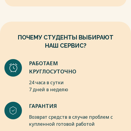
оставшихся без попечения родителей, в семью на
семьях сокращались. В 1910 году на съезде говорили о
воспитание в иных установленных семейным
необходимости учиться у западных стран и развивать
законодательством Российской Федерации формах» //
семейные формы ухода за детьми.
Собрание законодательства РФ. 2009. N 21. Ст. 2572.
В советский период государство начало активно помогать
сиротам: в 1928 году приняли постановления о передаче
Весь текст будет доступен
после покупки
детей в крестьянские семьи, а в 1936 году — о воспитании
ПОЧЕМУ СТУДЕНТЫ ВЫБИРАЮТ
детей в семьях трудящихся и государственных служащих.
НАШ СЕРВИС?
В 1942 году этот принцип расширили, включив и других
взрослых.
РАБОТАЕМ
Весь текст будет доступен
после покупки
КРУГЛОСУТОЧНО
24 часа в сутки
7 дней в неделю
ГАРАНТИЯ
Возврат средств в случае проблем с
купленной готовой работой