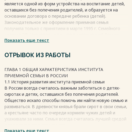
является одной из форм устройства на воспитание детей,
2.3. Права и обязанности органа опеки и попечительства 49
оставшихся без попечения родителей, и образуется на
ЗАКЛЮЧЕНИЕ 52
основании договора о передаче ребенка (детей).
СПИСОК ИСПОЛЬЗОВАННЫХ ИСТОЧНИКОВ 56
Законодательное же оформление приемная семья
получила только с принятием в марте 1995 г. Семейного
кодекса РФ. Несмотря на то, что в современной России
Весь текст будет доступен
после покупки
Показать еще текст
опыт со-здания приемных семей невелик, она, по мнению
теоретиков и практиков, успешно зарекомендовала себя и
является перспективной формой устройства детей-сирот и
ОТРЫВОК ИЗ РАБОТЫ
детей, оставшихся без попечения родителей. Однако,
среди других форм устройства детей, оставшихся без
ГЛАВА 1 ОБЩАЯ ХАРАКТЕРИСТИКА ИНСТИТУТА
попечения родителей, регламентированных действующим
ПРИЕМНОЙ СЕМЬИ В РОССИИ
законодательством, приемная семья является сравни-
1.1 История развития института приемной семьи
тельно новым. Что и вызывает особый интерес при
В России всегда считалось важным заботиться о детях-
написании работы. Приём-ная семья как одна из форм
сиротах и детях, оставшихся без попечения родителей.
устройства детей, оставшихся без попечения родителей,
Общество искало способы помочь им найти новую семью и
как показывает практика, в полной мере оправдывает все
развиваться. В древности князья брали сирот в свои семьи,
финансовые и иные затраты, требуемые для её
а крестьяне часто по очереди кормили чужих детей и
полноценного существования. Она имеет ряд
ухаживали за ними. Семья всегда считалась лучшей средой
существенных преимуществ, главным среди которых
для воспитания и взросления.
является то, что данная форма устройства для некоторых
Показать еще текст
Идея приёмной семьи зародилась ещё в XVIII веке. В 1775