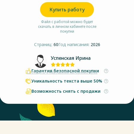
Купить работу
Файл с работой можно будет
скачать в личном кабинете после
покупки
Страниц:
60
Год написания:
2026
Успенская Ирина
Гарантия безопасной покупки
Сообщить о нарушении авторских прав
Уникальность текста выше 50%
Возможность снять с продажи