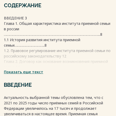
СОДЕРЖАНИЕ
ВВЕДЕНИЕ 3
Глава 1. Общая характеристика института приемной семьи
в россии
………………………………………………………………………………………...8
1.1 История развития института приемной
семьи…………………………..8
1.2. Правовое регулирование института приемной семьи по
российскому законодательству 12
Глава 2. Договор как основание возникновения приемной
семьи 14
Показать еще текст
2.1. Преддоговорные отношения о передаче ребенка в
приемную
семью………………………………………………………………………………..14
ВВЕДЕНИЕ
2.2. Заключение договора о передаче ребенка в семью 28
Глава 3. Правовой статус участников договора о передаче
Актуальность выбранной темы обусловлена тем, что с
ребенка в приемную семью 32
2021 по 2025 годы число приёмных семей в Российской
2.1. Права и обязанности приёмных родителей 32
Федерации увеличилось на 17 тысяч и продолжает
2.2. Права воспитанника приёмной семьи и проблемы
увеличиваться в настоящее время. Приемная семья
реализации этих прав 41