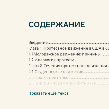
СОДЕРЖАНИЕ
Введение.....................................................................................
Глава 1. Протестное движение в США в 60е годы...........
1.1Молодёжное движение: причины ..............................
1.2 Идеология протеста.......................................................
Глава 2. Течения протестного движения........................
2.1 Студенческое движение................................................
2.2 Протест битников...........................................................
2. 3. Хиппи - приемники битников...................................
Заключение...............................................................................
Показать еще текст
Список использованной литературы и источников.......
Приложение..............................................................................