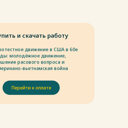
упить и скачать работу
ротестное движение в США в 60е
оды: молодёжное движение,
ешение расового вопроса и
мерикано-вьетнамская война
Перейти к оплате