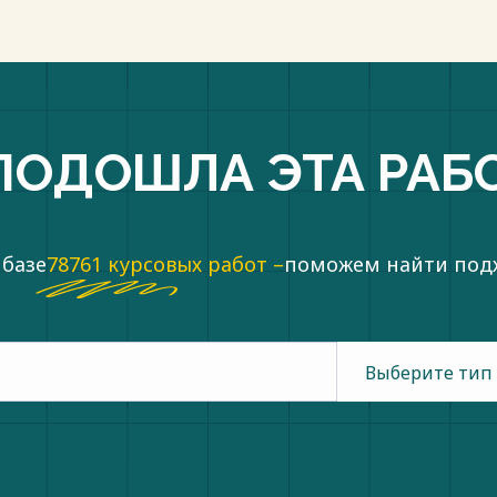
ПОДОШЛА ЭТА РАБ
 базе
78761 курсовых работ –
поможем найти по
Выберите тип