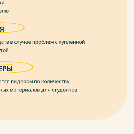
ки
делю
Я
ств в случае проблем с купленной
отой
ЕРЫ
ется лидером по количеству
ных материалов для студентов