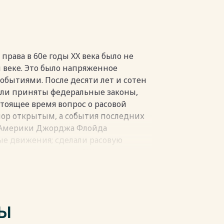
пки
права в 60е годы XX века было не
 веке. Это было напряженное
бытиями. После десяти лет и сотен
ыли приняты федеральные законы,
оящее время вопрос о расовой
пор открытым, а события последних
а Америки Джорджа Флойда
е движения; сделали расовую
циальной политике США.
м, что в русскоязычном пространстве
ую тему.
ка США в 60-е годы XX века.
 60-е годы XX века.
ТЫ
пки