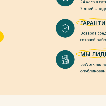
24 часа в сут
7 дней в не
пки
ГАРАНТИ
Возврат сред
готовой раб
МЫ ЛИД
LeWork явля
опубликован