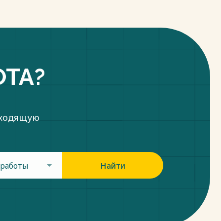
ОТА?
дходящую
 работы
Найти