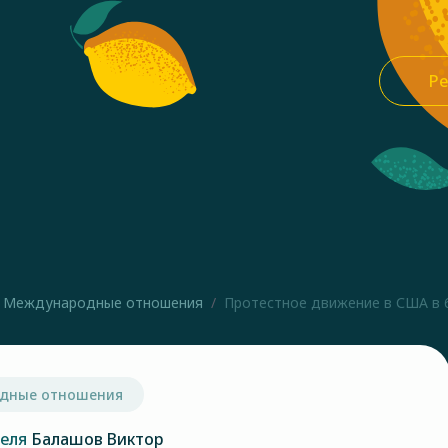
Ре
Международные отношения
Протестное движение в США в 6
дные отношения
теля
Балашов Виктор