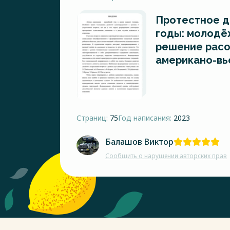
Протестное д
годы: молодё
решение расо
американо-вь
Страниц:
75
Год написания:
2023
Балашов Виктор
Сообщить о нарушении авторских прав