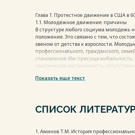
Глава 1. Протестное движение в США в 6
1.1. Молодёжное движение: причины
В структуре любого социума молодежь 
положение. Это связано с тем, что сост
звеном от детства к взрослости. Молоды
профессионального, гражданского, семе
становления. Им присуща мобильность, 
критическая настроенность, отсутствие
жизненным опытом. В то же время иссл
Показать еще текст
социально-психологических особенност
исторических условий функционирования
означает, что каждое поколение молоды
а характерные черты молодежи разных с
СПИСОК ЛИТЕРАТУ
положение американской молодежи 1960-
Главная особенность молодых людей США
первое поколение, выросшее под тенью 
войны. На их детство пришелся разгул 
1. Аминов Т.М. История профессионально