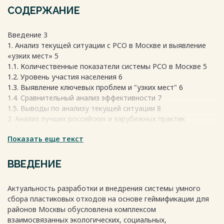
СОДЕРЖАНИЕ
Введение 3
1. Анализ текущей ситуации с РСО в Москве и выявление
«узких мест» 5
1.1. Количественные показатели системы РСО в Москве 5
1.2. Уровень участия населения 6
1.3. Выявление ключевых проблем и "узких мест" 6
1.4. Сравнительный анализ эффективности 7
1.5. Выводы по анализу текущей ситуации 8
2. Анализ лучших российских и зарубежных практик
геймификации в сфере экологии 9
Показать еще текст
2.1. Критерии для сравнительного анализа 9
2.2. Углубленный анализ зарубежных практик 9
2.3. Углубленный анализ российских практик 10
ВВЕДЕНИЕ
2.4. Выводы по обзору и обоснование для проекта 14
Актуальность разработки и внедрения системы умного
сбора пластиковых отходов на основе геймификации для
Весь текст будет доступен
после покупки
районов Москвы обусловлена комплексом
взаимосвязанных экологических, социальных,