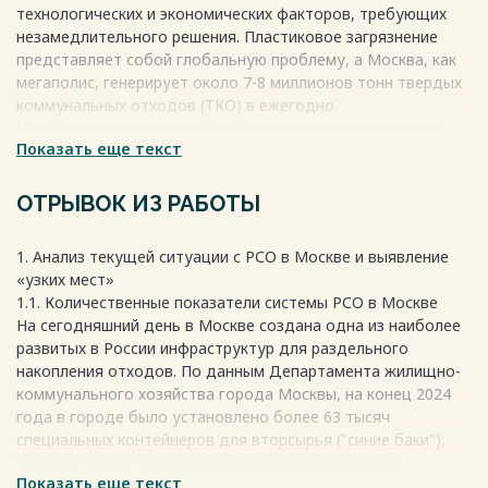
технологических и экономических факторов, требующих
незамедлительного решения. Пластиковое загрязнение
представляет собой глобальную проблему, а Москва, как
мегаполис, генерирует около 7-8 миллионов тонн твердых
коммунальных отходов (ТКО) в ежегодно.
Несмотря на развернутую инфраструктуру раздельного
Показать еще текст
сбора отходов (РСО), ее эффективность ограниченна
низкой вовлеченностью населения (20-35%) и не
оптимизирована логистикой.
ОТРЫВОК ИЗ РАБОТЫ
Современные технологии, такие как Интернет вещей (IoT) и
геймификация, предлагают новые пути решения этих
1. Анализ текущей ситуации с РСО в Москве и выявление
задач, позволяя создать прямые стимулы для жителей и
«узких мест»
оптимизировать управление отходами на основе данных.
1.1. Количественные показатели системы РСО в Москве
На сегодняшний день в Москве создана одна из наиболее
Весь текст будет доступен
после покупки
развитых в России инфраструктур для раздельного
накопления отходов. По данным Департамента жилищно-
коммунального хозяйства города Москвы, на конец 2024
года в городе было установлено более 63 тысяч
специальных контейнеров для вторсырья ("синие баки"),
что составляет около 90% от общего количества
Показать еще текст
контейнерных площадок [1].