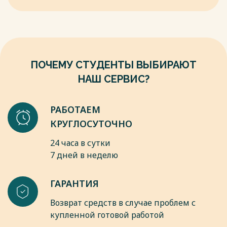
o Доля сортируемых отходов от общего объема ТКО
составляет около 15-20%. Остальное попадает на
сортировочные комплексы из "серых" контейнеров
(смешанные отходы) или на мусоросжигательные заводы
(МСЗ).
• Уровень участия населения (качественные оценки):
ПОЧЕМУ СТУДЕНТЫ ВЫБИРАЮТ
o По разным опросам и экспертным оценкам, регулярно
НАШ СЕРВИС?
сортируют отходы от 20% до 35% москвичей.
o Значительная часть населения либо не сортирует мусор,
либо делает это эпизодически.
РАБОТАЕМ
Весь текст будет доступен
после покупки
КРУГЛОСУТОЧНО
24 часа в сутки
7 дней в неделю
ГАРАНТИЯ
Возврат средств в случае проблем с
купленной готовой работой