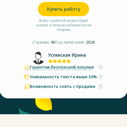
Купить работу
Файл с работой можно будет
скачать в личном кабинете после
покупки
Страниц:
40
Год написания:
2026
Успенская Ирина
Гарантия безопасной покупки
Сообщить о нарушении авторских прав
Уникальность текста выше 50%
Возможность снять с продажи