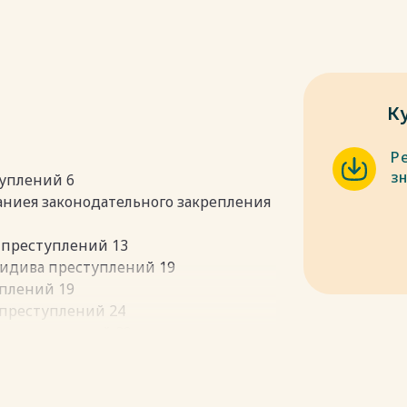
К
Р
з
туплений 6
аниея законодательного закрепления
 преступлений 13
ецидива преступлений 19
уплений 19
 преступлений 24
е преступлений 29