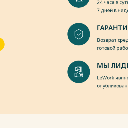
24 часа в сут
 С. 748-760.
7 дней в не
аказания при совокупности и
ополнительной формализации //
ГАРАНТИ
2013. № 3. С. 69-77.
плений как количественно-
Возврат сред
офессиональной и организованной
3 (57). С. 98-101.
готовой раб
в Л.А. Рецидив преступлений как
уголовной ответственности:
МЫ ЛИД
зарубежных законодателей //
2021. Т. 15. № 3. С. 361-371.
LeWork явля
 Рецидив преступлений: понятие, виды
опубликован
номика. 2021. № 6. С. 176-179.
еступлений по уголовному
Объединение. 2021. № 10-3 (80). С.
уплений в отечественном
5. С. 173-174.