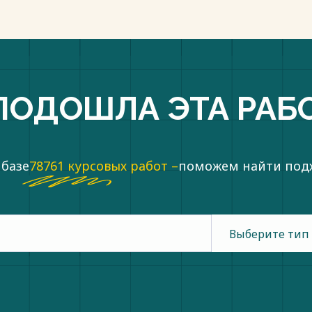
пки
ПОДОШЛА ЭТА РАБ
 базе
78761 курсовых работ –
поможем найти по
Выберите тип