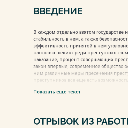
ВВЕДЕНИЕ
Весь текст будет доступен
после поку
В каждом отдельно взятом государстве 
стабильность в нем, а также безопаснос
эффективность принятой в нем уголовно
насколько велик среди преступных элем
наказание, процент совершающих прест
закон впервые, современное общество о
ним различные меры пресечения престу
преступников все еще есть возможность
полноценным членом общества. Но если 
Показать еще текст
отношение к нему меняется кардинальн
воспринимаются, как бросившие вызов с
Кроме того, у таких людей гораздо мен
законопослушной жизни и они, как прав
ОТРЫВОК ИЗ РАБО
снова.