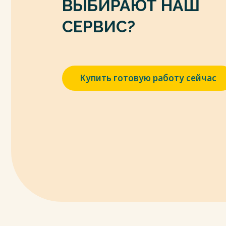
ВЫБИРАЮТ НАШ
криминологический журнал. 2017. № 4(11).
8. Джагрунов А.А. Правила назначения н
СЕРВИС?
рецидиве преступлений нуждаются в д
Северо-Кавказский юридический вестник. 
9. Жарких Е.А. Генезис рецидива престу
качественной основы формирования пр
Купить готовую работу сейчас
преступности // Общество и право. 2016. № 
10. Жарких Е.А., Максимов А.М., Прохоро
правовая предпосылка дифференциации 
концептуальные подходы российских и 
Всероссийский криминологический журнал. 
11. Зыков Д.А., Савин А.А., Семенов С.А.
и правовые последствия // Финансовая эко
12. Илиджев А.А. Признаки рецидива пр
законодательству // Евразийское Научное 
205-207.
13. Кобец П.Н. Понятие рецидива прест
законодательстве // Символ науки. 2015. №