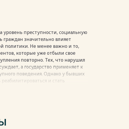
пки
на уровень преступности, социальную
ть граждан значительно влияет
й политики. Не менее важно и то,
ентов, которые уже отбыли свое
упления повторно. Тех, что нарушил
суждает, а государство применяет к
пного поведения. Однако у бывших
 реабилитироваться и стать
человек преступает закон повторно,
о, ведь рецидивисты часто
оциуму и государственной системе.
ьше шансов вернуться к нормальной,
ило, идут на преступление снова и
ТЫ