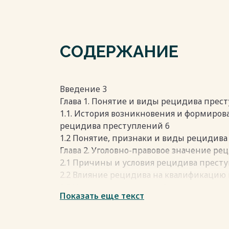
СОДЕРЖАНИЕ
Введение 3
Глава 1. Понятие и виды рецидива прес
1.1. История возникновения и формиров
рецидива преступлений 6
1.2 Понятие, признаки и виды рецидива
Глава 2. Уголовно-правовое значение р
2.1 Причины и условия рецидива прест
2.2 Влияние рецидива на квалификацию
2.3 Назначение наказаний при рецидив
Показать еще текст
Заключение 36
Список литературы 39