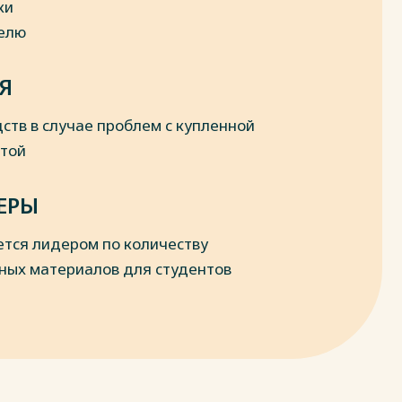
ки
делю
Я
ств в случае проблем с купленной
отой
ЕРЫ
ется лидером по количеству
ных материалов для студентов