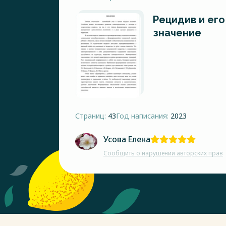
Рецидив и ег
значение
Страниц:
43
Год написания:
2023
Усова Елена
Сообщить о нарушении авторских прав