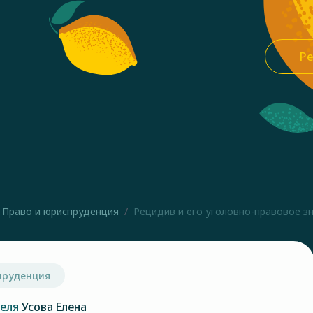
Ре
Право и юриспруденция
Рецидив и его уголовно-правовое з
пруденция
теля
Усова Елена