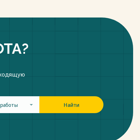
ОТА?
дходящую
 работы
Найти