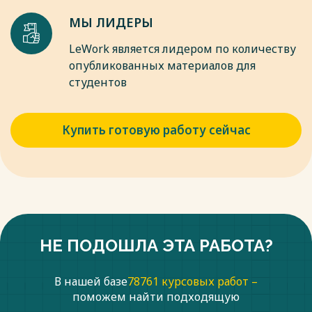
Финансовое право. 2018. N 7. С. 24 - 28.
МЫ ЛИДЕРЫ
16. Калашникова И.Н. Результативность налоговых проверок 
налогового администрирования // Региональная экономика: те
LeWork является лидером по количеству
http://cyberleninka.ru/article/n/rezultativnost-nalogovyh-proverok
опубликованных материалов для
nalogovogo-administrirovaniya.
студентов
Весь текст будет доступен
после покупки
Купить готовую работу сейчас
НЕ ПОДОШЛА ЭТА РАБОТА?
В нашей базе
78761 курсовых работ –
поможем найти подходящую