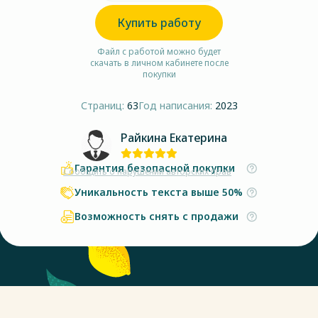
Купить работу
Файл с работой можно будет
скачать в личном кабинете после
покупки
Страниц:
63
Год написания:
2023
Райкина Екатерина
Гарантия безопасной покупки
Сообщить о нарушении авторских прав
Уникальность текста выше 50%
Возможность снять с продажи