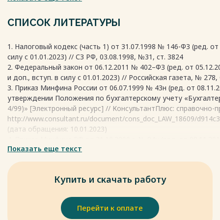
? проверке первичных учетных и иных бухгалтерских докумен
Весь текст будет доступен
после покупки
бухгалтерского учета, бухгалтерской отчетности и налоговы
СПИСОК ЛИТЕРАТУРЫ
договоров, актов о выполнении договорных обязательств, в
протоколов, любых других документов;
1. Налоговый кодекс (часть 1) от 31.07.1998 № 146-ФЗ (ред. от 2
? по осмотру (обследованию) различных предметов, любых 
силу с 01.01.2023) // СЗ РФ, 03.08.1998, №31, ст. 3824
для извлечения доходов либо связанных с содержанием об
2. Федеральный закон от 06.12.2011 № 402–ФЗ (ред. от 05.12.2
производственных, складских, торговых и иных помещений и 
и доп., вступ. в силу с 01.01.2023) // Российская газета, № 278, 
? по проведению инвентаризации принадлежащего налогопл
3. Приказ Минфина России от 06.07.1999 № 43н (ред. от 08.11.20
? а также других действий налоговых органов (их должностн
утверждении Положения по бухгалтерскому учету «Бухгалтер
нахождения налогоплательщика (месту его деятельности, м
4/99)» [Электронный ресурс] // КонсультантПлюс: справочно-
налогообложения) и в иных местах вне места нахождения нало
http://www.consultant.ru/document/cons_doc_LAW_18609/d914c
(дата обращения: 10.01.2023)
Весь текст будет доступен
после покупки
4. Приказ Минфина РФ от 31.10.2000 г. № 94н (ред. от 08.11.
Показать еще текст
бухгалтерского учета финансово-хозяйственной деятельност
применению» [Электронный ресурс] // КонсультантПлюс: спра
доступа: http://www.consultant.ru/document/cons_doc_LAW_291
Купить и скачать работу
5. Авдеев В.В. Особенности налоговых проверок налогоплат
предпринимателей // Все для бухгалтера. 2021. №2. URL: http://c
nalogovyh-proverok-nalogoplatelschikov-individualnyh-predprinima
Перейти к оплате
6. Административная юрисдикция налоговых органов: учебник 