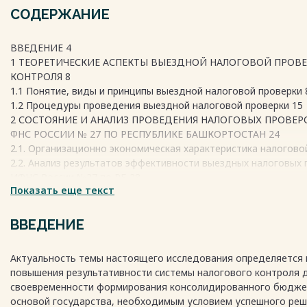
СОДЕРЖАНИЕ
ВВЕДЕНИЕ 4
1 ТЕОРЕТИЧЕСКИЕ АСПЕКТЫ ВЫЕЗДНОЙ НАЛОГОВОЙ ПРОВ
КОНТРОЛЯ 8
1.1 Понятие, виды и принципы выездной налоговой проверки 
1.2 Процедуры проведения выездной налоговой проверки 15
2 СОСТОЯНИЕ И АНАЛИЗ ПРОВЕДЕНИЯ НАЛОГОВЫХ ПРОВЕ
ФНС РОССИИ № 27 ПО РЕСПУБЛИКЕ БАШКОРТОСТАН 24
2.1. Организационно экономическая характеристика налогово
2.2. Анализ результатов эффективности выездных налоговы
ИФНС России №27 по РБ 28
Показать еще текст
2.3 Анализ результатов организации выездных налоговых про
3 ПРОБЛЕМЫ И ПУТИ ПОВЫШЕНИЯ ЭФФЕКТИВНОСТИ ПРОВ
ПРОВЕРКИ 41
ВВЕДЕНИЕ
3.1 Проблемы и недостатки организации выездной налоговой
3.2 Направления повышения эффективности выездной налого
Актуальность темы настоящего исследования определяется
ЗАКЛЮЧЕНИЕ 57
повышения результативности системы налогового контроля 
СПИСОК ИСПОЛЬЗОВАННОЙ ЛИТЕРАТУРЫ 63
своевременности формирования консолидированного бюдже
основой государства, необходимым условием успешного ре