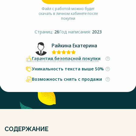
Файл с работой можно будет
скачать в личном кабинете после
покупки
Страниц:
26
Год написания:
2023
Райкина Екатерина
Гарантия безопасной покупки
Сообщить о нарушении авторских прав
Уникальность текста выше 50%
Возможность снять с продажи
СОДЕРЖАНИЕ