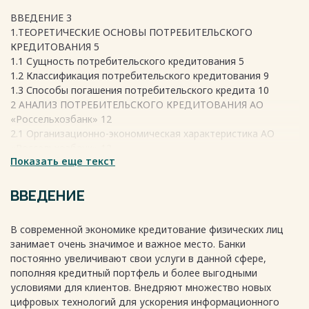
ВВЕДЕНИЕ 3
1.ТЕОРЕТИЧЕСКИЕ ОСНОВЫ ПОТРЕБИТЕЛЬСКОГО
КРЕДИТОВАНИЯ 5
1.1 Сущность потребительского кредитования 5
1.2 Классификация потребительского кредитования 9
1.3 Способы погашения потребительского кредита 10
2 АНАЛИЗ ПОТРЕБИТЕЛЬСКОГО КРЕДИТОВАНИЯ АО
«Россельхозбанк» 12
2.1 Организационно-экономическая характеристика АО
«Россельхозбанк» 12
Показать еще текст
2.2 Структура и динамика кредитного портфеля АО
«Россельхозбанк» 13
2.3 Расчет платежеспособности и кредитоспособности
ВВЕДЕНИЕ
физического лица 16
3 ПЕРСПЕКТИВЫ РАЗВИТИЯ БАНКОВСКОГО
В современной экономике кредитование физических лиц
ПОТРЕБИТЕЛЬСКОГО КРЕДИТОВАНИЯ 22
занимает очень значимое и важное место. Банки
3.Проблемы и перспективы развития рынка
постоянно увеличивают свои услуги в данной сфере,
потребительского кредитования 22
пополняя кредитный портфель и более выгодными
3.2 Рекомендации по развитию направлений
условиями для клиентов. Внедряют множество новых
потребительского кредитования в АО «Россельхозбанк» 22
цифровых технологий для ускорения информационного
ЗАКЛЮЧЕНИЕ 24