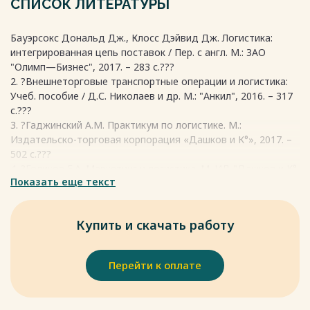
СПИСОК ЛИТЕРАТУРЫ
Весь текст будет доступен
после покупки
Бауэрсокс Дональд Дж., Клосс Дэйвид Дж. Логистика:
интегрированная цепь поставок / Пер. с англ. М.: ЗАО
"Олимп—Бизнес", 2017. – 283 с.???
2. ?Внешнеторговые транспортные операции и логистика:
Учеб. пособие / Д.С. Николаев и др. М.: "Анкил", 2016. – 317
с.???
3. ?Гаджинский А.М. Практикум по логистике. М.:
Издательско-торговая корпорация «Дашков и К°», 2017. –
502 с.???
4. ?Голиков Е.А. Маркетинг и логистика. М. ИД "Дашков и К°,
Показать еще текст
2016. – 364 с.???
5. ?Гордон М.П., Карнаухов С.Б. Логистика товародвижения.
М.: Центр экономики и маркетинга, 2017. – 436 с.???
Купить и скачать работу
6. ?Залманова М.Е. и др. Производственно-коммерческая
логистика: Учебное пособие по курсу "Логистика" для
студентов спец.0608 / М.Е. Залманова, О.А. Новиков А.И.
Перейти к оплате
Семененко. Саратов: Саратовский гос. техн. ун-т, 2017. – 377
с.???
7. ?Зубков Г.С. и др. Торговая логистика: Учеб. пособие.