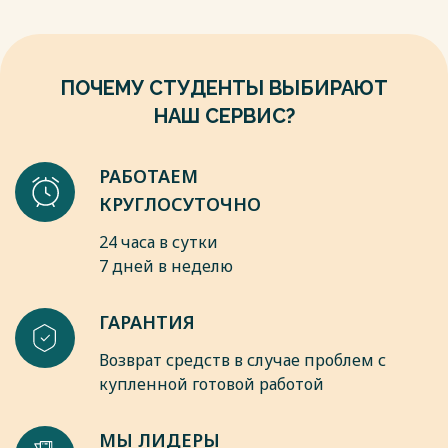
Ростов н/Д., 2018. – 196 с.???
8. ?Колобов А.А., Омельченко И.Н. Основы промышленной
логистики: Учеб. пособие. М.: Изд-во МГТУ им. Н. Э.
Баумана, 2017. – 342 с.???
ПОЧЕМУ СТУДЕНТЫ ВЫБИРАЮТ
Весь текст будет доступен
после покупки
НАШ СЕРВИС?
РАБОТАЕМ
КРУГЛОСУТОЧНО
24 часа в сутки
7 дней в неделю
ГАРАНТИЯ
Возврат средств в случае проблем с
купленной готовой работой
МЫ ЛИДЕРЫ