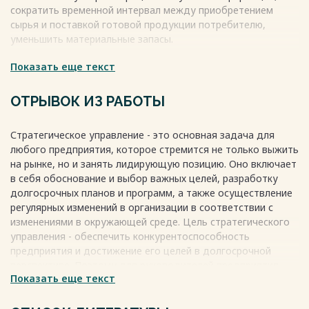
сократить временной интервал между приобретением
сырья и поставкой готовой продукции потребителю,
уменьшить материальные запасы.
Показать еще текст
Логистика включает в себя управление транспортом,
складским хозяйством, запасами, планирование кадров,
организацию информационной системы и коммерческую
ОТРЫВОК ИЗ РАБОТЫ
деятельность. Например, на малом предприятии
использование логистической системы предусматривает
Стратегическое управление - это основная задача для
управление всеми операциями как единой деятельностью.
любого предприятия, которое стремится не только выжить
Использование логистических решений помогает
на рынке, но и занять лидирующую позицию. Оно включает
управлять материальным потоком на всех этапах
в себя обоснование и выбор важных целей, разработку
производства. Это начинается с формирования
долгосрочных планов и программ, а также осуществление
договорных отношений с поставщиками и заканчивается
регулярных изменений в организации в соответствии с
доставкой готовой продукции потребителю. Управление
изменениями в окружающей среде. Цель стратегического
материальными и информационными потоками на этом
управления - обеспечить конкурентоспособность
этапе имеет ряд специфических особенностей и
предприятия и достижение его целей в долгосрочной
называется производственной логистикой.
перспективе. Поэтому для руководителей предприятия
Весь текст будет доступен
после покупки
Показать еще текст
важно опираться на опыт и потенциал своих сотрудников,
ориентироваться на потребности клиентов и оперативно
реагировать на изменения в окружающей среде.