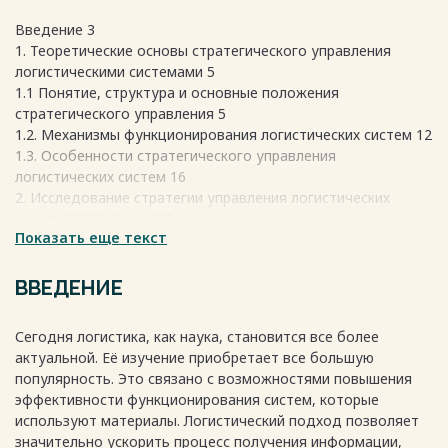
Введение 3
1. Теоретические основы стратегического управления
логистическими системами 5
1.1 Понятие, структура и основные положения
стратегического управления 5
1.2. Механизмы функционирования логистических систем 12
1.3. Особенности стратегического управления
логистических систем 16
2. Исследование стратегии управления логистических
систем ООО «Кари» 22
Показать еще текст
2.1 Общеэкономические характеристики логистических
систем ООО «Кари» 22
2.2 Специфика стратегии ООО «Кари» в области
ВВЕДЕНИЕ
логистических систем 26
2.3. Рекомендации по повышению эффективности
Сегодня логистика, как наука, становится все более
стратегии управления логистическими системами 39
актуальной. Её изучение приобретает все большую
Заключение 49
популярность. Это связано с возможностями повышения
Список использованных источников 51
эффективности функционирования систем, которые
Весь текст будет доступен
после покупки
используют материалы. Логистический подход позволяет
значительно ускорить процесс получения информации,