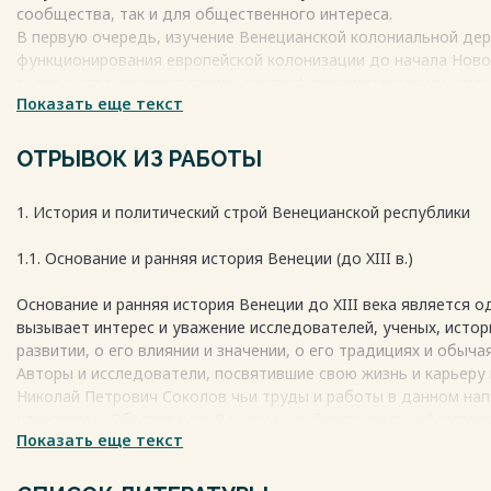
сообщества, так и для общественного интереса.
В первую очередь, изучение Венецианской колониальной де
функционирования европейской колонизации до начала Новог
сцене и ограниченная своими географическими рамками, смо
Показать еще текст
контроле торговых путей и стратегически важных точек в С
Вторым моментом является необходимость анализа уникальн
удаленными территориями, что представляет интерес для п
ОТРЫВОК ИЗ РАБОТЫ
международного права. Венецианская модель представляет 
интегрировались с политической стратегией и культурным об
1. История и политический строй Венецианской республики
Весь текст будет доступен
после покупки
1.1. Основание и ранняя история Венеции (до XIII в.)
Основание и ранняя история Венеции до XIII века является о
вызывает интерес и уважение исследователей, ученых, исто
развитии, о его влиянии и значении, о его традициях и обычая
Авторы и исследователи, посвятившие свою жизнь и карьеру 
Николай Петрович Соколов чьи труды и работы в данном нап
названием «Образование Венецианской колониальной империи
Показать еще текст
глубокие корни и сильное влияние на современный мир и буд
смысла и ценности этого уникального и удивительного места
представляющей собой отражение и отражение всех тех сил и