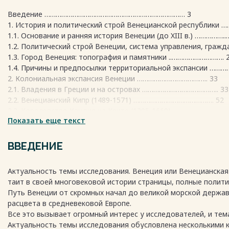
Введение ………………………………………………………………… 3
1. История и политический строй Венецианской республики ….
1.1. Основание и ранняя история Венеции (до XIII в.) ……………..…
1.2. Политический строй Венеции, система управления, гражда
1.3. Город Венеция: топография и памятники ..………………………. 
1.4. Причины и предпосылки территориальной экспансии ………
2. Колониальная экспансия Венеции ……………………………….. 33
2.1. Владения в Греции и на островах ………………………………….. 33
2.2. Венецианский Кипр (1489-1571) ……………………………………. 52
2.3. Королевство Кандия на Крите (1205-1669) ………………………...
Показать еще текст
2.4. Венеция в Причерноморье: Тана и другие владения ………
3. Методические основы использования темы исследования
3.1. Особенности изучения средневековья в 6 классе ……………
ВВЕДЕНИЕ
3.2. Технология организации проектной деятельности на тем
…………………………. 73
Актуальность темы исследования. Венеция или Венецианская
ЗАКЛЮЧЕНИЕ ………………………………………………………. 79
таит в своей многовековой истории страницы, полные полити
БИБЛИОГРАФИЧЕСКИЙ СПИСОК ……………………………... 81
Путь Венеции от скромных начал до великой морской державы
расцвета в средневековой Европе.
Все это вызывает огромный интерес у исследователей, и тем
Актуальность темы исследования обусловлена несколькими 
Весь текст будет доступен
после покупки