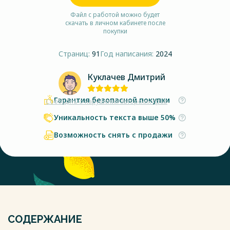
Файл с работой можно будет
скачать в личном кабинете после
покупки
Страниц:
91
Год написания:
2024
Куклачев Дмитрий
Гарантия безопасной покупки
Сообщить о нарушении авторских прав
Уникальность текста выше 50%
Возможность снять с продажи
СОДЕРЖАНИЕ