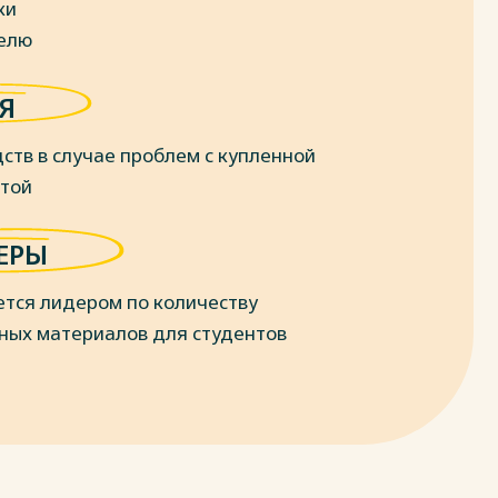
ки
делю
Я
ств в случае проблем с купленной
отой
ЕРЫ
ется лидером по количеству
ных материалов для студентов