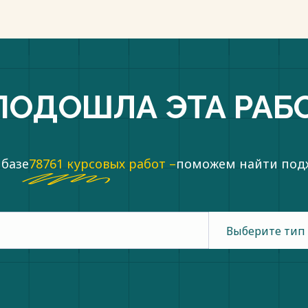
чении в удовлетворении
ся в нем граждан несколько
титуционных рамок. Но юридическая
 исследованию роли Конституции в
 и необходимости усиления этой
я экспертная поддержка дальнейшей
ПОДОШЛА ЭТА РАБ
я и всей социальной сферы
е всего финансового профиля.
сийского закона требует прямого
ое значение для состояния наших
 базе
78761 курсовых работ –
поможем найти по
конодательства о социальном
ии социальной помощи
атель определяет две категории
Выберите тип
ом на социальную помощь в силу
иведших к бедности: малоимущие
ие граждане, после чего добавляет
ет конкретный по форме список
нных и излишних уточнений. В