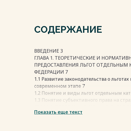
СОДЕРЖАНИЕ
ВВЕДЕНИЕ 3
ГЛАВА 1. ТЕОРЕТИЧЕСКИЕ И НОРМАТИВ
ПРЕДОСТАВЛЕНИЯ ЛЬГОТ ОТДЕЛЬНЫМ 
ФЕДЕРАЦИИ 7
1.1 Развитие законодательства о льготах
современном этапе 7
1.2 Понятие и виды льгот отдельным ка
1.3 Понятие субъективного права на стр
ГЛАВА 2. ПРОБЛЕМЫ ОКАЗАНИЯ ЛЬГОТ
Показать еще текст
РОССИЙСКОЙ ФЕДЕРАЦИИ И ПУТИ ИХ Р
2.1. Проблемы реализации льгот отдель
2.2. Проблемы нормативно-правового ре