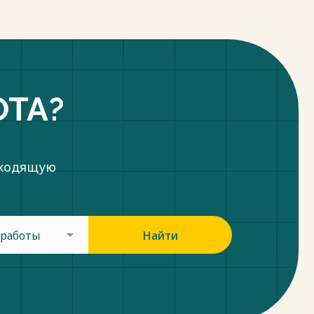
ОТА?
дходящую
 работы
Найти