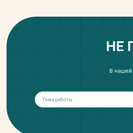
законодательства о социальном обеспе
материальных потребностей нуждающих
сдерживаются лишь наличием его конс
наука уделяет недостаточное внимание
развитии отраслевого законодательства
роли. В то же время существует весома
НЕ 
"оптимизации" социального обеспечени
представителями различных наук, прежд
Юбилейная дата принятия Основного рос
ответа на вопрос, имеет ли он позитивн
В нашей
социальных прав и, в частности, для за
обеспечении.
Законодательная конструкция дефиниц
представляется несовершенной. Законод
малоимущих граждан, обладающих прав
тяжелых жизненных обстоятельств, пр
семьи и малоимущие одиноко проживающ
- "иные категории граждан...", что дела
расплывчатым в результате неопределе