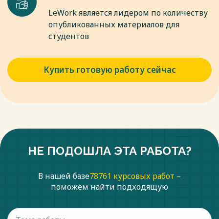
II. Учебная и монографическая литература:
LeWork является лидером по количеству
опубликованных материалов для
9 Абраева Ж.Е. Особый порядок принятия судебного
студентов
решения при согласии обвиняемого с предъявленным ему
обвинением / Ж.Е. Абраева. Молодой ученый. - 2013. - № 12
(59). - С. 615-616.
Купить готовую работу сейчас
10 Антилогова М.А. Основания и условия применения
особого порядка судебного разбирательства при согласии
обвиняемого с предъявленным ему обвинением. Вестник
науки. – 2022. – Т. 2. – № 9(54). – С. 47-52.
Весь текст будет доступен
после покупки
НЕ ПОДОШЛА ЭТА РАБОТА?
В нашей базе
78761 курсовых работ –
поможем найти подходящую