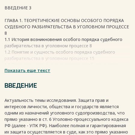
ВВЕДЕНИЕ 3
ГЛАВА 1. ТЕОРЕТИЧЕСКИЕ ОСНОВЫ ОСОБОГО ПОРЯДКА
СУДЕБНОГО РАЗБИРАТЕЛЬСТВА В УГОЛОВНОМ ПРОЦЕССЕ
8
1.1 История возникновения особого порядка судебного
разбирательства в уголовном процессе 8
1.2 Понятие и сущность особого порядка судебного
разбирательства в уголовном процессе 15
1.3 Основания и условия применения особого порядка
Показать еще текст
судебного разбирательства в уголовном процессе 25
ГЛАВА 2. ПРОБЛЕМНЫЕ ВОПРОСЫ ПРИМЕНЕНИЯ ОСОБОГО
ВВЕДЕНИЕ
ПОРЯДКА СУДЕБНОГО РАЗБИРАТЕЛЬСТВА КАК
УПРОЩЕННОЙ ФОРМЫ УГОЛОВНОГО
Актуальность темы исследования. Защита прав и
СУДОПРОИЗВОДСТВА В РФ 37
интересов личности, общества и государств является
2.1 Процессуальный порядок рассмотрения уголовных дел
одним из назначений уголовного судопроизводства, что
в особом порядке судебного разбирательства при
прямо указанно в ст. 6 Уголовно-процессуального кодекса
согласии обвиняемого с предъявленным обвинением 37
РФ (далее - УПК РФ). Наиболее полная и гарантированная
2.2 Пределы обжалования приговора вынесенного в
их защита осуществляется в суде, как это прямо указанно
особом порядке судебного разбирательства при согласии