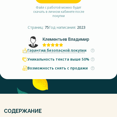
Файл с работой можно будет
скачать в личном кабинете после
покупки
Страниц:
75
Год написания:
2023
Клементьев Владимир
Гарантия безопасной покупки
Сообщить о нарушении авторских прав
Уникальность текста выше 50%
Возможность снять с продажи
СОДЕРЖАНИЕ