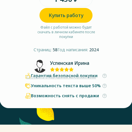
Купить работу
Файл с работой можно будет
скачать в личном кабинете после
покупки
Страниц:
58
Год написания:
2024
Успенская Ирина
Гарантия безопасной покупки
Сообщить о нарушении авторских прав
Уникальность текста выше 50%
Возможность снять с продажи