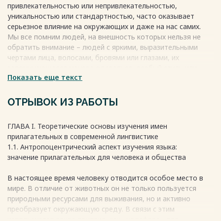
привлекательностью или непривлекательностью,
качества человека
уникальностью или стандартностью, часто оказывает
Выводы по ГЛАВЕ II
серьезное влияние на окружающих и даже на нас самих.
ЗАКЛЮЧЕНИЕ
Мы все помним людей, на внешность которых нельзя не
БИБЛИОГРАФИЧЕСКИЙ СПИСОК
обратить внимание – людей с яркими, выразительными
ИСПОЛЬЗОВАННОЙ ЛИТЕРАТУРЫ
чертами лица, волосами, бровями или глазами, их
Весь текст будет доступен
после покупки
запоминающаяся манера одеваться, особый стиль или
Показать еще текст
шарм. Такие люди могут с легкостью привлечь внимание и
вызвать положительные эмоции. Но внешность – это
только первое впечатление, которое нам удается сделать
ОТРЫВОК ИЗ РАБОТЫ
о человеке. Важно помнить, что она не является истиной о
его личности и характере.
ГЛАВА I. Теоретические основы изучения имен
Внутренние качества играют еще более важную роль в
прилагательных в современной лингвистике
наших взаимодействиях. Это качества, которые
1.1. Антропоцентрический аспект изучения языка:
определяют нашу эмоциональную интеллектуальную
значение прилагательных для человека и общества
ориентацию, отношения социальные нормы и ценности,
мотивации и уровень духовного развития. Человек может
В настоящее время человеку отводится особое место в
быть внешне красивым, но внутренне пустым и
мире. В отличие от животных он не только пользуется
безразличным к окружающим. Уверенность, доброта,
природными ресурсами для выживания, но и активно
успешность, эрудиция, юмор - все эти внутренние черты
преобразует окружающую среду. В связи с этим
могут оказывать гораздо большее влияние на наши
используется такое понятие, как «ноосфера» для