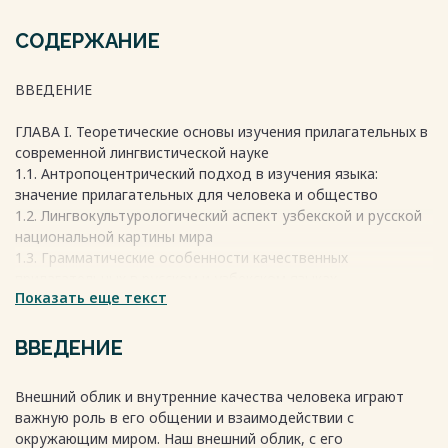
СОДЕРЖАНИЕ
ВВЕДЕНИЕ
ГЛАВА I. Теоретические основы изучения прилагательных в
современной лингвистической науке
1.1. Антропоцентрический подход в изучения языка:
значение прилагательных для человека и общество
1.2. Лингвокультурологический аспект узбекской и русской
национальной картины мира
1.3. Грамматические особенности качественных
прилагательных в русском и узбекском языках
Показать еще текст
Выводы по ГЛАВЕ I
ГЛАВА II. Лексико-семантический анализ прилагательных,
ВВЕДЕНИЕ
обозначающих внешние и внутренние качества человека, в
русском и узбекском языках
Внешний облик и внутренние качества человека играют
2.1. Прилагательные, обозначающие внешние качества
важную роль в его общении и взаимодействии с
человека
окружающим миром. Наш внешний облик, с его
2.2. Прилагательные, обозначающие внутренние