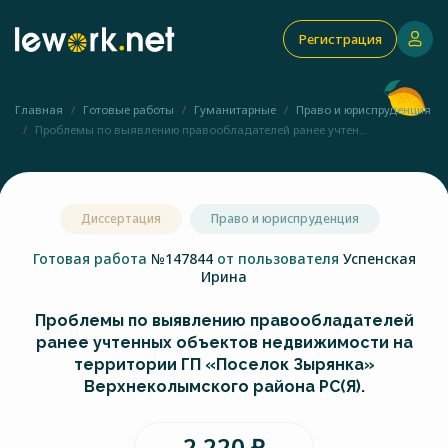
Регистрация
Главная
Готовые работы
Гуманитарные
Право и юриспруденция
Проблемы по выявлению правообладателей ранее учтен...
Диссертация
Право и юриспруденция
Готовая работа
№147844
от пользователя
Успенская
Ирина
Проблемы по выявлению правообладателей
ранее учтенных объектов недвижимости на
территории ГП «Поселок Зырянка»
Верхнеколымского района РС(Я).
2 220 ₽