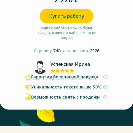
Купить работу
Файл с работой можно будет
скачать в личном кабинете после
покупки
Страниц:
74
Год написания:
2026
Успенская Ирина
Гарантия безопасной покупки
Сообщить о нарушении авторских прав
Уникальность текста выше 50%
Возможность снять с продажи