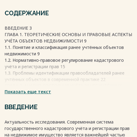
СОДЕРЖАНИЕ
ВВЕДЕНИЕ 3
ГЛАВА 1. ТЕОРЕТИЧЕСКИЕ ОСНОВЫ И ПРАВОВЫЕ АСПЕКТЫ
УЧЁТА ОБЪЕКТОВ НЕДВИЖИМОСТИ 9
1.1. Понятие и классификация ранее учтённых объектов
недвижимости 9
1.2. Нормативно-правовое регулирование кадастрового
учёта и регистрации прав 15
1.3. Проблемы идентификации правообладателей ранее
учтённых объектов в современной практике 22
ГЛАВА 2. АНАЛИЗ СОСТОЯНИЯ УЧЁТА РАНЕЕ УЧТЁННЫХ
Показать еще текст
ОБЪЕКТОВ НЕДВИЖИМОСТИ НА ТЕРРИТОРИИ ГП
«ПОСЕЛОК ЗЫРЯНКА» 27
2.1. Общая характеристика территории ГП «Поселок
ВВЕДЕНИЕ
Зырянка» 27
2.2. Анализ данных государственного кадастра
Актуальность исследования. Современная система
недвижимости по ранее учтённым объектам 32
государственного кадастрового учёта и регистрации прав
2.3. Выявленные проблемы и особенности отсутствия
на недвижимое имущество является важнейшей частью