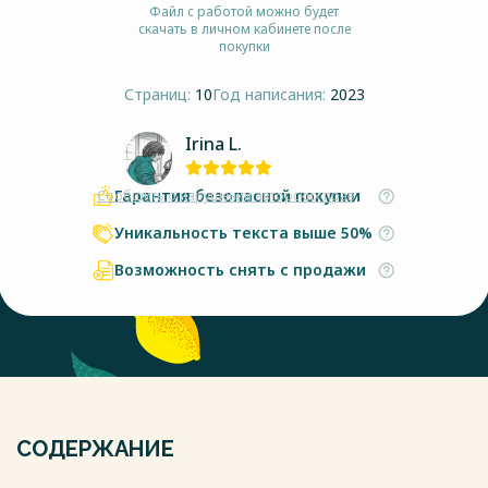
Файл с работой можно будет
скачать в личном кабинете после
покупки
Страниц:
10
Год написания:
2023
Irina L.
Гарантия безопасной покупки
Сообщить о нарушении авторских прав
Уникальность текста выше 50%
Возможность снять с продажи
СОДЕРЖАНИЕ