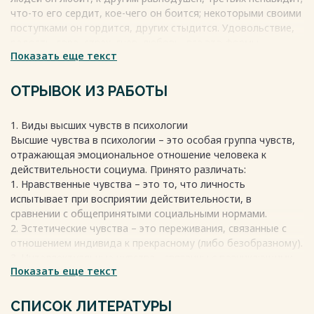
что-то его сердит, кое-чего он боится; некоторыми своими
поступками он гордится, других стыдится. Удовольствие,
радость, горе, страх, гнев, любовь- все это формы
Показать еще текст
переживания человеком своего отношения к различным
объектам; они называются чувствами или эмоциями.
Весь текст будет доступен
после покупки
ОТРЫВОК ИЗ РАБОТЫ
1. Виды высших чувств в психологии
Высшие чувства в психологии – это особая группа чувств,
отражающая эмоциональное отношение человека к
действительности социума. Принято различать:
1. Нравственные чувства – это то, что личность
испытывает при восприятии действительности, в
сравнении с общепринятыми социальными нормами.
2. Эстетические чувства – это переживания, связанные с
отношением индивида к прекрасному (либо безобразному).
3. Интеллектуальные чувства - связанны с возникающими
Показать еще текст
переживаниями в процессе познавательной деятельности.
Весь текст будет доступен
после покупки
СПИСОК ЛИТЕРАТУРЫ