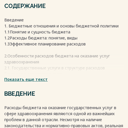
СОДЕРЖАНИЕ
Введение
1. Бюджетные отношения и основы бюджетной политики
1.1Понятие и сущность бюджета
1.2Расходы бюджета: понятие, виды
1.3Эффективное планирование расходов
2.Особенности расходов бюджета на оказание услуг
здравоохранения
2.1. Государственные услуги в структуре расходов
бюджета в здравоохранении
Показать еще текст
2.2. Анализ структуры расходов на оказание услуг в
здравоохранении
2.3. Оценка эффективности расходов бюджета на оказание
ВВЕДЕНИЕ
государственных услуг здравоохранения
3. Основные проблемы контроля за расходами бюджета на
Расходы бюджета на оказание государственных услуг в
оказание государственных услуг здравоохранения
сфере здравоохранения являются одной из важнейших
3.1. Особенности контроля при планировании и
проблем в данной отрасли. Несмотря на наличие
расходовании средств
законодательства и нормативно-правовых актов, реальная
3.2. Основные проблемы планирования, распределения и