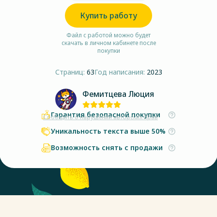
Купить работу
Файл с работой можно будет
скачать в личном кабинете после
покупки
Страниц:
63
Год написания:
2023
Фемитцева Люция
Гарантия безопасной покупки
Сообщить о нарушении авторских прав
Уникальность текста выше 50%
Возможность снять с продажи