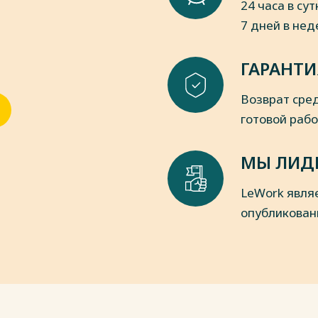
24 часа в сут
ики она продолжала расти. Чем хуже
7 дней в не
ющих скрасить унылую
иями, в том числе и компьютерными
й мысли: Учебное пособие / Якобсон
рают те, кто утратил душевный покой.
ГАРАНТИ
ИНФРА-М, 2017. - 100 с. (Высшее
SBN 978-5-369-01558-2. - Текст :
пки
Возврат сред
catalog/product/542259
готовой раб
е. / Р. Баззел, Р. Браун, Д. Кокс. –
МЫ ЛИД
/ Н. М. Власова. – Новосибирск:
LeWork явля
опубликован
 – Москва: Наука, 2007. – 180 с.
водитель для малого бизнеса: Пер. с
– 156 с.