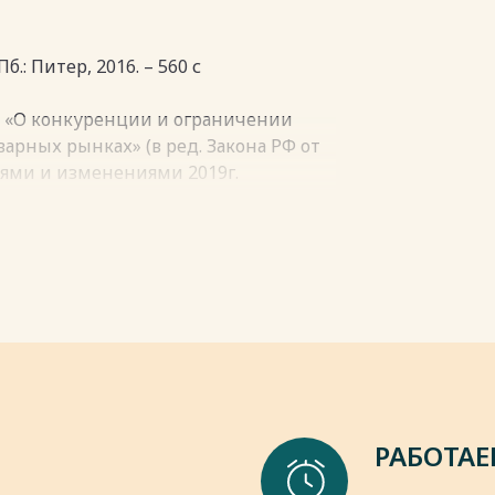
д. По данным NewZoo геймеры в
Некоторые продукты на рынке можно
к. Причём, если прежде
ли таких игр зарабатывают не за счет
овном подростки, то сегодня в них
Пб.: Питер, 2016. – 560 с
аря рекламодателям. Эти игры
ны и женщины - и везде. В США они
й чертой таких игр является то, что
млемую часть повседневной жизни,
8-1 «О конкуренции и ограничении
днако, он может совершать покупки в
т на игры 6-7 часов в неделю. Что же
арных рынках» (в ред. Закона РФ от
у предоставляются бонусы, дающие
проводят за компьютерными играми
ниями и изменениями 2019г.
рохождение игры. Но основным
рах считается интегрированная
омпьютер россиян, используют его
Макдоналдс": Как превратить вашу
 рекламодатели платят деньги.
самоутверждению, прежде всего,
изм - Альпина Паблишер, 2021 г. –
бывать в иной виртуальной
пки
бя, например, лихим гонщиком,
утешественником или же
рс]. Режим доступа:
естве "подарка для настоящего
 22.03.2022)
ик компьютерных игр". Массовое
 также объяснить его желанием
им доступа: https://www.forbes.ru/
ны, отвлечься от текущих забот,
РАБОТАЕ
росто так в экономически кризисные
ытывала трудности, а более того - в
им доступа: https://www.kantar.com/