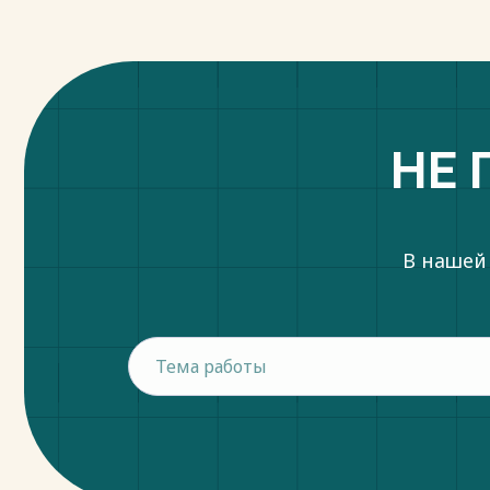
13. Котлер, Ф. Основы маркетинга Краткий
Москва: Издательский дом "Вильяме", 2007
Весь текст будет доступен
после поку
НЕ 
В нашей