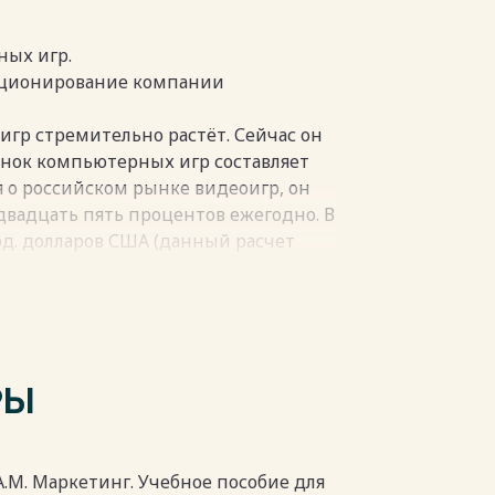
аркадный автомат). Обычно в
 несколькими персонажами и
на победу над соперником.
ных игр.
, которые влияют на способы и
зиционирование компании
ктов на этом рынке. Так, на рынке
 – разработчики и издатели,
гр стремительно растёт. Сейчас он
тами, но и покупателями или
ынок компьютерных игр составляет
тчиками компьютерных игр или
я о российском рынке видеоигр, он
т быть как отдельная личность, так
двадцать пять процентов ежегодно. В
ики:
лрд. долларов США (данный расчет
и силами и на свои средства;
кой доли пиратской продукции в
ржке издательских компаний,
ынком Центральной и Восточной
тели уже, в свою очередь,
двигает их в массы.
т подряд бьёт рекорд за рекордом.
я игры, которые она создает сама
х динамично развивающихся
РЫ
 разработчиков. Издатели могут:
 массовое увлечение видеоиграми.
, пока она пребывает в стадии
яноста восьми процентах
лена хотя бы одна игра. Только в
танную игру, которую остается
96 млрд. человек, в 2023 году число
й А.М. Маркетинг. Учебное пособие для