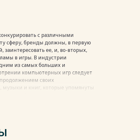
нкурентов ООО «Creos»………………….36
КРЕОС ДИЗАЙН»…………………………38
……………………………….41
……………………………...41
.......................….....45
конкурировать с различными
…………....56
ту сферу, бренды должны, в первую
И ЛИТЕРАТУРЫ …….……...60
 заинтересовать ее, и, во-вторых,
……….
ламы в игры. В индустрии
одним из самых больших и
пки
мотрении компьютерных игр следует
м продолжением своих
, музыки и книг, которые упомянуты
 их в свой состав в самых различных
од о том, что компьютерные игры
совой коммуникации. Компьютерные
есомой частью индустрии
США их признали формой искусства.
ТЫ
тикам и устройствам ввода (к ним