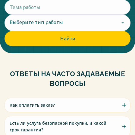
перечисленных способов восстановления нарушенного
права всегда связано с появлением новых субъектов
трудового права, которые имеют полномочия по
Выберите тип работы
устранению допущенных при его применении нарушений.
Весь текст будет доступен
после покупки
Найти
ОТВЕТЫ НА ЧАСТО ЗАДАВАЕМЫЕ
ВОПРОСЫ
Как оплатить заказ?
Есть ли услуга безопасной покупки, и какой
срок гарантии?