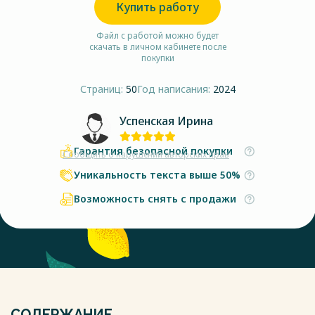
Купить работу
Файл с работой можно будет
скачать в личном кабинете после
покупки
Страниц:
50
Год написания:
2024
Успенская Ирина
Гарантия безопасной покупки
Сообщить о нарушении авторских прав
Уникальность текста выше 50%
Возможность снять с продажи
СОДЕРЖАНИЕ