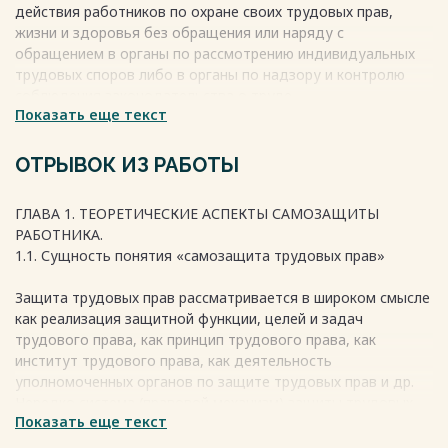
действия работников по охране своих трудовых прав,
Весь текст будет доступен
после покупки
жизни и здоровья без обращения или наряду с
обращением в органы по рассмотрению индивидуальных
трудовых споров либо в органы по надзору и контролю
соблюдения законодательства о труде.
Показать еще текст
Право на самозащиту относится к особым способам
защиты трудовых прав как коллективных, так и
индивидуальных. Древнеримские юристы утверждали:
ОТРЫВОК ИЗ РАБОТЫ
«Все, что человек делает для защиты самого себя,
считается сделанным законно». На сегодняшний день в
ГЛАВА 1. ТЕОРЕТИЧЕСКИЕ АСПЕКТЫ САМОЗАЩИТЫ
соответствии с пунктом 2 статьи 45 Конституции
РАБОТНИКА.
Российской Федерации каждый вправе защищать свои
1.1. Сущность понятия «самозащита трудовых прав»
права и свободы всеми способами, не запрещенными
законом.
Защита трудовых прав рассматривается в широком смысле
как реализация защитной функции, целей и задач
Весь текст будет доступен
после покупки
трудового права, как принцип трудового права, как
институт трудового права, как деятельность
уполномоченных органов по защите трудовых прав и др.
Нередко система (правовой механизм) защиты трудовых
Показать еще текст
прав и интересов рассматривается как межотраслевое
правовое образование, межотраслевой институт.