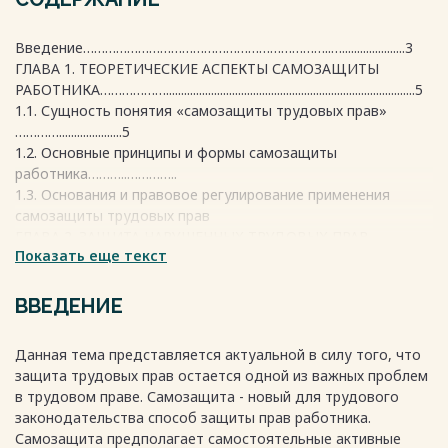
Введение…………………………………………………………..….....................3
ГЛАВА 1. ТЕОРЕТИЧЕСКИЕ АСПЕКТЫ САМОЗАЩИТЫ
РАБОТНИКА………………...................................................................................5
1.1. Сущность понятия «самозащиты трудовых прав»
………….....................5
1.2. Основные принципы и формы самозащиты
работника………..…………..
1.3. Основания и правовое регулирование применения
самозащиты трудовых прав
ГЛАВА 2. ЗАЩИТА НАРУШЕННЫХ ТРУДОВЫХ ПРАВ
Показать еще текст
РАБОТНИКА: ЗАКОНОДАТЕЛЬСТВО И
ПРАКТИКА……………………………………....21
2.1. Государственный надзор и контроль за соблюдением
ВВЕДЕНИЕ
трудового
законодательства……………………………………………………….………..21
Данная тема представляется актуальной в силу того, что
2.2. Применение на практике института самозащиты
защита трудовых прав остается одной из важных проблем
работников……………………………………………………………………….32
в трудовом праве. Самозащита - новый для трудового
Заключение………………………………………………………………………42
законодательства способ защиты прав работника.
Список использованных источников и
Самозащита предполагает самостоятельные активные
литературы………………..................43