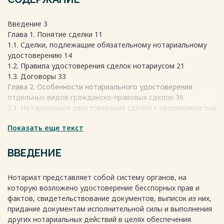
Введение 3
Глава 1. Понятие сделки 11
1.1. Сделки, подлежащие обязательному нотариальному
удостоверению 14
1.2. Правила удостоверения сделок нотариусом 21
1.3. Договоры 33
Глава 2. Особенности нотариального удостоверения
отдельных видов гражданско-правовых сделок 36
2.1. Нотариальное удостоверение сделок с недвижимостью
36
Показать еще текст
2.2. Нотариальное удостоверение завещаний 42
2.3. Нотариальное удостоверение брачных договоров 47
2.4. Нотариальное удостоверение доверенностей 52
ВВЕДЕНИЕ
Заключение 65
Список используемой литературы 69
Нотариат представляет собой систему органов, на
которую возложено удостоверение бесспорных прав и
Весь текст будет доступен
после покупки
фактов, свидетельствование документов, выписок из них,
придание документам исполнительной силы и выполнения
других нотариальных действий в целях обеспечения