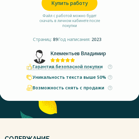
Купить работу
Файл с работой можно будет
скачать в личном кабинете после
покупки
Страниц:
89
Год написания:
2023
Клементьев Владимир
Гарантия безопасной покупки
Сообщить о нарушении авторских прав
Уникальность текста выше 50%
Возможность снять с продажи
СОДЕРЖАНИЕ